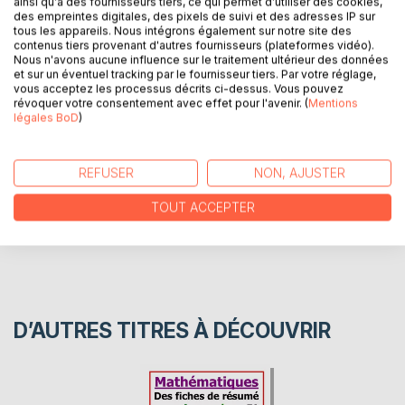
ainsi qu'à des fournisseurs tiers, ce qui permet d'utiliser des cookies,
des empreintes digitales, des pixels de suivi et des adresses IP sur
Exemple d'enseignement des mathématiques par Unité de
tous les appareils. Nous intégrons également sur notre site des
Valeur, ceci n'est qu'un premier jet, à vous d'inventer la
contenus tiers provenant d'autres fournisseurs (plateformes vidéo).
suite. Seules les 8 premières pages sont écrites.
Nous n'avons aucune influence sur le traitement ultérieur des données
et sur un éventuel tracking par le fournisseur tiers. Par votre réglage,
vous acceptez les processus décrits ci-dessus. Vous pouvez
révoquer votre consentement avec effet pour l'avenir. (
Mentions
AUTEUR(S)
légales BoD
)
CRITIQUES PRESSE
REFUSER
NON, AJUSTER
TOUT ACCEPTER
AVIS
D’AUTRES TITRES À DÉCOUVRIR