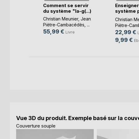
et
Comment se servir
Enseigner
es temps
du système "la-g(...)
système p
(...)
Christian Meunier
,
Jean
nier
Christian M
Piètre-Cambacédès
, ...
Piètre-Ca
e
55,99 €
22,99 €
Livre
k
9,99 €
Eb
Vue 3D du produit. Exemple basé sur la couve
Couverture souple