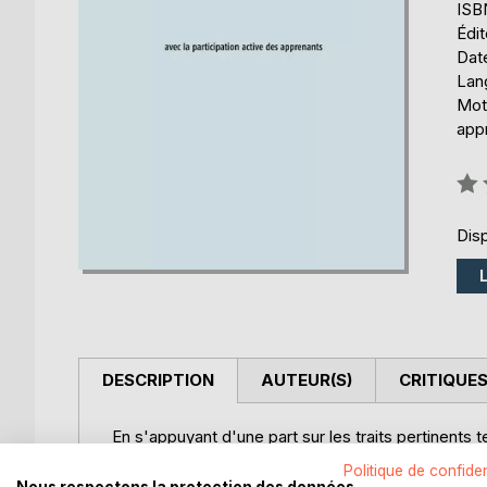
ISB
Édi
Date
Lang
Mots
app
Éval
0%
Disp
DESCRIPTION
AUTEUR(S)
CRITIQUES
En s'appuyant d'une part sur les traits pertinents
participative pour ce qui est des principes dida
Politique de confiden
l'enseignement de l'emploi des temps grammatica