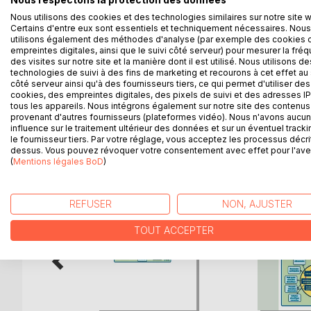
Nous respectons la protection des données
L'enseignante ou l'enseignant de français langue
Nous utilisons des cookies et des technologies similaires sur notre site 
systématique de cet enseignement.
Certains d'entre eux sont essentiels et techniquement nécessaires. Nous
utilisons également des méthodes d'analyse (par exemple des cookies 
Un site web dédié à cette problématique, www.the
empreintes digitales, ainsi que le suivi côté serveur) pour mesurer la fré
offre des exercices corrigés et expliqués par l'or
des visites sur notre site et la manière dont il est utilisé. Nous utilisons de
son apprentissage..
technologies de suivi à des fins de marketing et recourons à cet effet au 
côté serveur ainsi qu'à des fournisseurs tiers, ce qui permet d'utiliser des
cookies, des empreintes digitales, des pixels de suivi et des adresses IP
tous les appareils. Nous intégrons également sur notre site des contenus 
provenant d'autres fournisseurs (plateformes vidéo). Nous n'avons aucu
D’AUTRES TITRES À D
influence sur le traitement ultérieur des données et sur un éventuel tracki
le fournisseur tiers. Par votre réglage, vous acceptez les processus décri
dessus. Vous pouvez révoquer votre consentement avec effet pour l'aven
(
Mentions légales BoD
)
REFUSER
NON, AJUSTER
TOUT ACCEPTER