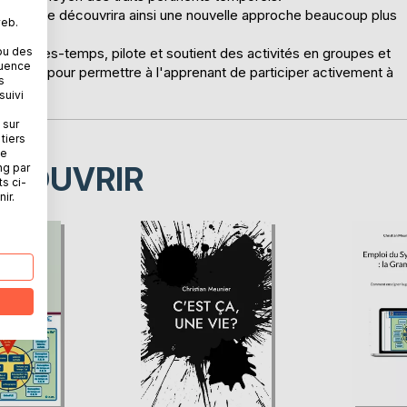
 étrangère découvrira ainsi une nouvelle approche beaucoup plus
web.
ou des
orie-des-temps, pilote et soutient des activités en groupes et
quence
dinateur pour permettre à l'apprenant de participer activement à
s
suivi
 sur
tiers
ne
ÉCOUVRIR
ng par
ts ci-
ir.