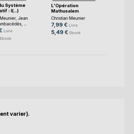
du Système
Ortho
L'Opération
if : l(...)
Mathusalem
Gérard
 Meunier
,
Jean
Christian Meunier
Christ
Cambacédès
, ...
7,99 €
46,9
Livre
€
Livre
5,49 €
19,9
Ebook
Ebook
ent varier).