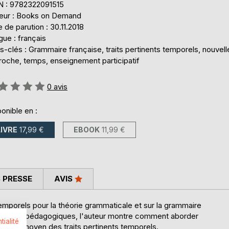
N : 9782322091515
teur : Books on Demand
 de parution : 30.11.2018
ue : français
-clés : Grammaire française, traits pertinents temporels, nouvell
roche, temps, enseignement participatif
uation:
0
avis
onible en :
LIVRE
17,99 €
EBOOK
11,99 €
 PRESSE
AVIS
 temporels pour la théorie grammaticale et sur la grammaire
ctiques et pédagogiques, l'auteur montre comment aborder
tialité
ux au moyen des traits pertinents temporels.