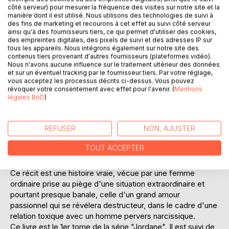
côté serveur) pour mesurer la fréquence des visites sur notre site et la
manière dont il est utilisé. Nous utilisons des technologies de suivi à
des fins de marketing et recourons à cet effet au suivi côté serveur
ainsi qu'à des fournisseurs tiers, ce qui permet d'utiliser des cookies,
DESCRIPTION
des empreintes digitales, des pixels de suivi et des adresses IP sur
tous les appareils. Nous intégrons également sur notre site des
contenus tiers provenant d'autres fournisseurs (plateformes vidéo).
Nous n'avons aucune influence sur le traitement ultérieur des données
Mère de deux filles et divorcée, Jordane savoure avec
et sur un éventuel tracking par le fournisseur tiers. Par votre réglage,
bonheur un grand amour fusionnel avec son amoureux, Erik.
vous acceptez les processus décrits ci-dessus. Vous pouvez
Mais sa vie va soudainement basculer. Car celui-ci s'en va
révoquer votre consentement avec effet pour l'avenir. (
Mentions
brutalement, emportant avec lui rêves et bonheur, ainsi que
légales BoD
)
les projets devenus illusoires.
Alors qu'elle va complètement perdre espoir, une porte
REFUSER
NON, AJUSTER
s'ouvre devant Jordane, une main est tendue, pour l'aider à
trouver son chemin. Voici le parcours d'une femme
TOUT ACCEPTER
désorientée, blessée, errant dans son existence comme
"Entre deux Portes".
Ce récit est une histoire vraie, vécue par une femme
ordinaire prise au piège d'une situation extraordinaire et
pourtant presque banale, celle d'un grand amour
passionnel qui se révélera destructeur, dans le cadre d'une
relation toxique avec un homme pervers narcissique.
Ce livre est le 1er tome de la série "Jordane". Il est suivi de