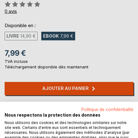
Évaluation:
0%
0
avis
Disponible en :
LIVRE
14,90 €
EBOOK
7,99 €
7,99 €
TVA incluse
Téléchargement disponible dès maintenant
AJOUTER AU PANIER
Ajouter à ma liste d'envies
Politique de confidentialité
Laisser un avis
Nous respectons la protection des données
Nous utilisons des cookies et des technologies similaires sur notre
site web. Certains d'entre eux sont essentiels et techniquement
nécessaires. Nous utilisons également des méthodes d'analyse (par
exemple des cookies ou des empreintes digitales, ainsi que le suivi