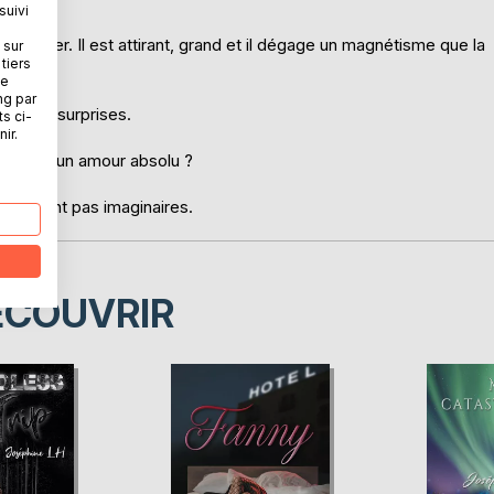
suivi
travailler. Il est attirant, grand et il dégage un magnétisme que la
 sur
tiers
ne
ng par
uvaises surprises.
ts ci-
ir.
emain ou un amour absolu ?
et ne sont pas imaginaires.
ÉCOUVRIR