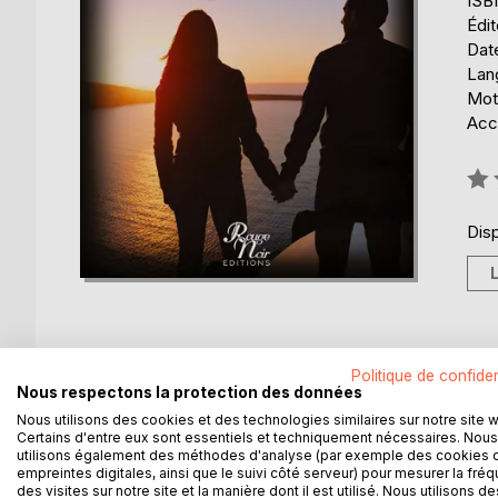
ISB
Édit
Date
Lang
Mot
Acce
Éval
0%
Disp
Politique de confiden
DESCRIPTION
AUTEUR(S)
CRITIQUES
Nous respectons la protection des données
Nous utilisons des cookies et des technologies similaires sur notre site 
Certains d'entre eux sont essentiels et techniquement nécessaires. Nous
Élise jeune Marseillaise, ambitieuse et volontaire
utilisons également des méthodes d'analyse (par exemple des cookies 
de trouver son premier emploi dans un cabinet d'ar
empreintes digitales, ainsi que le suivi côté serveur) pour mesurer la fré
des visites sur notre site et la manière dont il est utilisé. Nous utilisons de
immédiate.