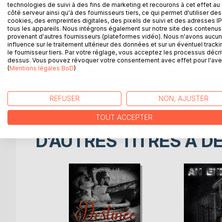
technologies de suivi à des fins de marketing et recourons à cet effet au 
côté serveur ainsi qu'à des fournisseurs tiers, ce qui permet d'utiliser des
Lui, c'est Paul, PDG du groupe pour lequel Élise va 
cookies, des empreintes digitales, des pixels de suivi et des adresses IP
tous les appareils. Nous intégrons également sur notre site des contenus 
jeune femme ne peut nier.
provenant d'autres fournisseurs (plateformes vidéo). Nous n'avons aucu
influence sur le traitement ultérieur des données et sur un éventuel tracki
La vie va leur réserver de belles mais aussi de ma
le fournisseur tiers. Par votre réglage, vous acceptez les processus décri
dessus. Vous pouvez révoquer votre consentement avec effet pour l'aven
(
Mentions légales BoD
)
Entre Élise et Paul, est-ce une histoire sans lend
Les lieux où se passe l'histoire existent vraiment 
REFUSER
NON, AJUSTER
TOUT ACCEPTER
D’AUTRES TITRES À D