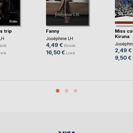
s trip
Fanny
Miss ca
Kiruna
LH
Joséphine LH
Joséphin
4,49 €
ook
Ebook
2,49 €
16,50 €
ivre
Livre
9,50 €