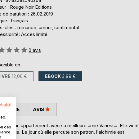
N : 9782382540268
eur : Rouge Noir Editions
 de parution : 26.02.2019
ue : français
s-clés : romance, amour, sentimental
ssibilité: Accès limité
uation:
0
avis
onible en :
LIVRE
12,00 €
EBOOK
3,99 €
tialité
 PRESSE
AVIS
web.
 partage un appartement avec sa meilleure amie Vanessa. Elle vient
ou des
chitecte. Le jour où elle percute son patron, l'alchimie est
quence
s