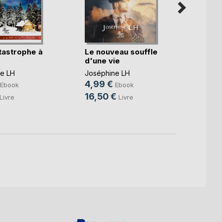
tastrophe à
Le nouveau souffle
Gare 
d'une vie
Joséph
e LH
Joséphine LH
3,49
4,99 €
Ebook
Ebook
12,0
16,50 €
Livre
Livre