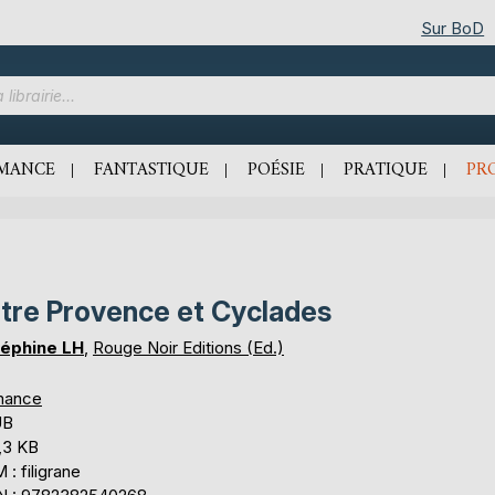
Sur BoD
MANCE
FANTASTIQUE
POÉSIE
PRATIQUE
PR
tre Provence et Cyclades
éphine LH
,
Rouge Noir Editions (Ed.)
mance
UB
,3 KB
: filigrane