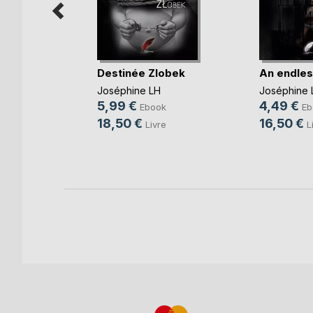
 m'aimer
Destinée Zlobek
An endles
Joséphine LH
Joséphine 
5,99 €
4,49 €
k
Ebook
Eb
18,50 €
16,50 €
e
Livre
L