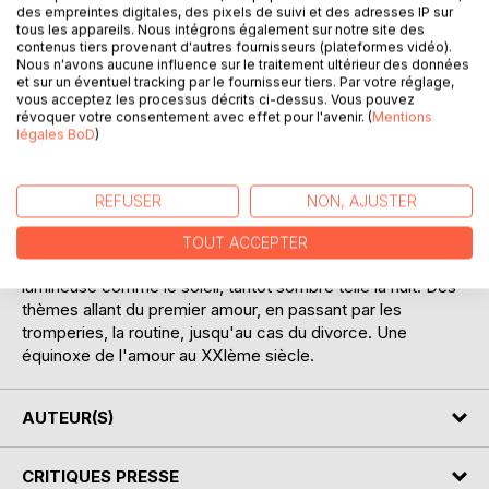
des empreintes digitales, des pixels de suivi et des adresses IP sur
tous les appareils. Nous intégrons également sur notre site des
contenus tiers provenant d'autres fournisseurs (plateformes vidéo).
Nous n'avons aucune influence sur le traitement ultérieur des données
et sur un éventuel tracking par le fournisseur tiers. Par votre réglage,
vous acceptez les processus décrits ci-dessus. Vous pouvez
DESCRIPTION
révoquer votre consentement avec effet pour l'avenir. (
Mentions
légales BoD
)
L'auteur nous livre en poésie les différents visages de
l'amour, par le biais des saisons qui passent. Une écriture
REFUSER
NON, AJUSTER
nouvelle alternant entre le classicisme de l'alexandrin, et la
beauté du langage moderne. Un recueil de poésie
TOUT ACCEPTER
possédant sa propre vision des relations humaines, tantôt
lumineuse comme le soleil, tantôt sombre telle la nuit. Des
thèmes allant du premier amour, en passant par les
tromperies, la routine, jusqu'au cas du divorce. Une
équinoxe de l'amour au XXIème siècle.
AUTEUR(S)
CRITIQUES PRESSE