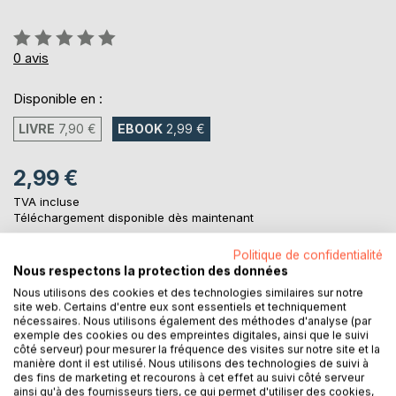
Évaluation:
0%
0
avis
Disponible en :
LIVRE
7,90 €
EBOOK
2,99 €
2,99 €
TVA incluse
Téléchargement disponible dès maintenant
Politique de confidentialité
Nous respectons la protection des données
AJOUTER AU PANIER
Nous utilisons des cookies et des technologies similaires sur notre
site web. Certains d'entre eux sont essentiels et techniquement
nécessaires. Nous utilisons également des méthodes d'analyse (par
Ajouter à ma liste d'envies
exemple des cookies ou des empreintes digitales, ainsi que le suivi
Laisser un avis
côté serveur) pour mesurer la fréquence des visites sur notre site et la
manière dont il est utilisé. Nous utilisons des technologies de suivi à
des fins de marketing et recourons à cet effet au suivi côté serveur
ainsi qu'à des fournisseurs tiers, ce qui permet d'utiliser des cookies,