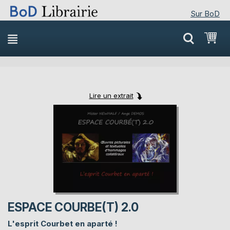
Sur BoD
Skip
Mon
to
Content
Lire un extrait
Skip
Skip
to
to
the
the
end
beginning
of
of
the
the
images
images
gallery
gallery
ESPACE COURBE(T) 2.0
L'esprit Courbet en aparté !