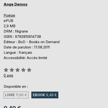
Ange Demos
Poésie
ePUB
2,9 MB
DRM : filigrane
ISBN : 9782810614738
Éditeur : BoD - Books on Demand
Date de parution : 17.08.2011
Langue : français
Accessibilité: Accès limité
Évaluation:
0%
0
avis
Disponible en :
LIVRE
11,90 €
EBOOK
9,49 €