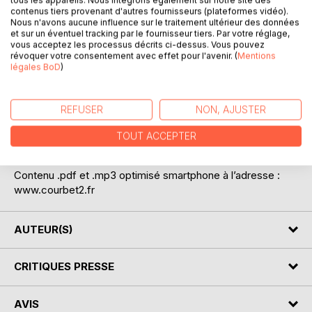
contenus tiers provenant d'autres fournisseurs (plateformes vidéo).
Mais autrement…
Nous n'avons aucune influence sur le traitement ultérieur des données
et sur un éventuel tracking par le fournisseur tiers. Par votre réglage,
Mister NEWHALF alias Alain BULLE (peinture, installations)
vous acceptez les processus décrits ci-dessus. Vous pouvez
révoquer votre consentement avec effet pour l'avenir. (
Mentions
Ange DEMOS (A.C.I. et illustrateur sonore), ces 2
légales BoD
)
compères qu’on retrouve fréquemment à la croisée de
leurs terrains vagues surréalistes, vous y invitent et sont
sûrs que vous entrerez dans leurs jeux, dans leurs « hic »
REFUSER
NON, AJUSTER
anaphoriques et métaphoriques, dans leurs tropes, dans
leurs cartes cryptées, dans leurs territoires topographiés et
TOUT ACCEPTER
sonorisés de Gustave COURBET revisité.
Contenu .pdf et .mp3 optimisé smartphone à l’adresse :
www.courbet2.fr
AUTEUR(S)
CRITIQUES PRESSE
AVIS