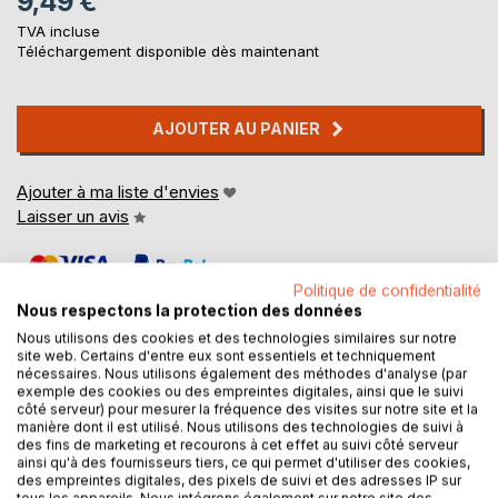
9,49 €
TVA incluse
Téléchargement disponible dès maintenant
AJOUTER AU PANIER
Ajouter à ma liste d'envies
Laisser un avis
Politique de confidentialité
Nous respectons la protection des données
Nous utilisons des cookies et des technologies similaires sur notre
site web. Certains d'entre eux sont essentiels et techniquement
nécessaires. Nous utilisons également des méthodes d'analyse (par
DESCRIPTION
exemple des cookies ou des empreintes digitales, ainsi que le suivi
côté serveur) pour mesurer la fréquence des visites sur notre site et la
manière dont il est utilisé. Nous utilisons des technologies de suivi à
des fins de marketing et recourons à cet effet au suivi côté serveur
A Ornans, à Ornans,
ainsi qu'à des fournisseurs tiers, ce qui permet d'utiliser des cookies,
Comme l’espace est courbé !
des empreintes digitales, des pixels de suivi et des adresses IP sur
Comme l’espace est compté !
tous les appareils. Nous intégrons également sur notre site des