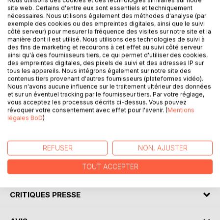
Nous utilisons des cookies et des technologies similaires sur notre
site web. Certains d'entre eux sont essentiels et techniquement
nécessaires. Nous utilisons également des méthodes d'analyse (par
exemple des cookies ou des empreintes digitales, ainsi que le suivi
DESCRIPTION
côté serveur) pour mesurer la fréquence des visites sur notre site et la
manière dont il est utilisé. Nous utilisons des technologies de suivi à
des fins de marketing et recourons à cet effet au suivi côté serveur
ainsi qu'à des fournisseurs tiers, ce qui permet d'utiliser des cookies,
Découvrez le neuvième livre de poèmes Russes de
des empreintes digitales, des pixels de suivi et des adresses IP sur
l'auteure Rima Laforce ! Tout comme les huit premiers
tous les appareils. Nous intégrons également sur notre site des
ouvrages, l'auteure écrit ses poèmes avec une grande
contenus tiers provenant d'autres fournisseurs (plateformes vidéo).
Nous n'avons aucune influence sur le traitement ultérieur des données
passion afin de les partager avec vous.
et sur un éventuel tracking par le fournisseur tiers. Par votre réglage,
Vous êtes invité dans le grand voyage de la vie où vous
vous acceptez les processus décrits ci-dessus. Vous pouvez
ressentirez les pensées de l'auteure au travers ses
révoquer votre consentement avec effet pour l'avenir. (
Mentions
légales BoD
)
cinquante et un nouveaux poèmes.
Ce neuvième livre est si justement intitulé « espérer! croire!
vivre!».
REFUSER
NON, AJUSTER
TOUT ACCEPTER
AUTEUR(S)
CRITIQUES PRESSE