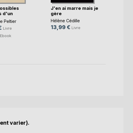
ossibles
J'en ai marre mais je
Qu'as-
 d'un
gère
lumiè
.)
Hélène Cédille
Sophie
 Peltier
13,99 €
15,0
€
Livre
Livre
4,99
Ebook
ent varier).