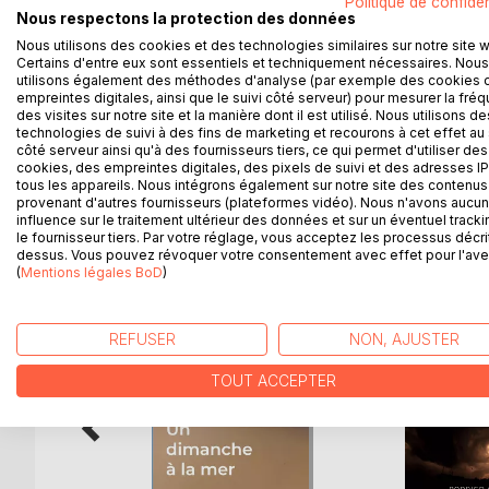
Politique de confiden
Nous avons tous quelque chose à esquiver. Nous av
Nous respectons la protection des données
bâtis, ou que nous avons érigés nous-mêmes auto
Nous utilisons des cookies et des technologies similaires sur notre site 
En ce printemps 2020, Angélique, Vincent, Sandra e
Certains d'entre eux sont essentiels et techniquement nécessaires. Nous
morsure des souvenirs, à l'absurdité des mesures 
utilisons également des méthodes d'analyse (par exemple des cookies 
Ces existences se croisent, s'entrechoquent, se 
empreintes digitales, ainsi que le suivi côté serveur) pour mesurer la fré
des visites sur notre site et la manière dont il est utilisé. Nous utilisons de
leur permettra-t-elle, paradoxalement, d'esquiver l
technologies de suivi à des fins de marketing et recourons à cet effet au 
côté serveur ainsi qu'à des fournisseurs tiers, ce qui permet d'utiliser des
cookies, des empreintes digitales, des pixels de suivi et des adresses IP
tous les appareils. Nous intégrons également sur notre site des contenus 
provenant d'autres fournisseurs (plateformes vidéo). Nous n'avons aucu
D’AUTRES TITRES À D
influence sur le traitement ultérieur des données et sur un éventuel tracki
le fournisseur tiers. Par votre réglage, vous acceptez les processus décri
dessus. Vous pouvez révoquer votre consentement avec effet pour l'aven
(
Mentions légales BoD
)
REFUSER
NON, AJUSTER
TOUT ACCEPTER