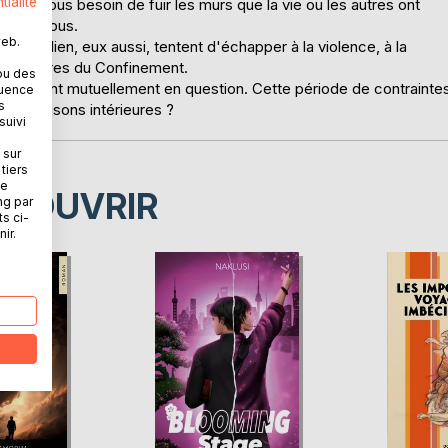
tialité
ons tous besoin de fuir les murs que la vie ou les autres ont
ur de nous.
web.
t Aurélien, eux aussi, tentent d'échapper à la violence, à la
arbitraires du Confinement.
ou des
remettent mutuellement en question. Cette période de contrainte
quence
s
eurs prisons intérieures ?
suivi
 sur
tiers
ne
ÉCOUVRIR
ng par
ts ci-
ir.