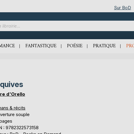
Sur BoD
MANCE
FANTASTIQUE
POÉSIE
PRATIQUE
PR
quives
ire d'Orello
ans & récits
verture souple
 pages
N : 9782322573158