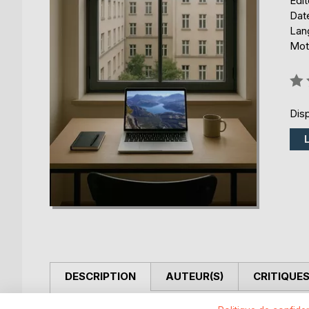
Édi
Date
Lang
Mot
Éval
0%
Disp
DESCRIPTION
AUTEUR(S)
CRITIQUES