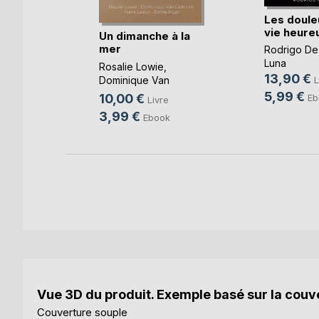
Les doule
vie heure
Un dimanche à la
mer
Rodrigo De
-Taty
Luna
Rosalie Lowie
,
13,90 €
Dominique Van
L
k
Cotthem
, ...
5,99 €
10,00 €
Eb
Livre
3,99 €
Ebook
Vue 3D du produit. Exemple basé sur la couve
Couverture souple