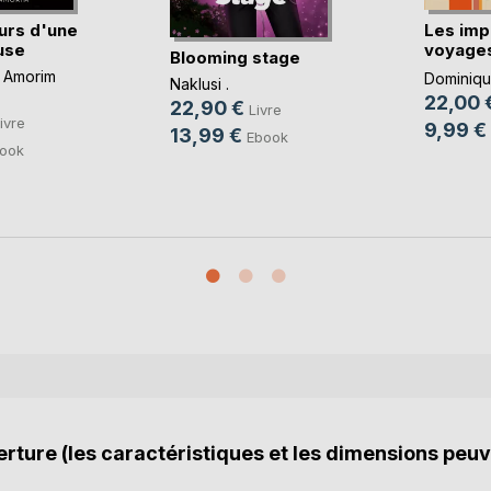
urs d'une
Les imp
use
voyages
Blooming stage
imbéc(..
 Amorim
Dominique
Naklusi .
22,00 
22,90 €
Livre
ivre
9,99 €
13,99 €
Ebook
ook
rture (les caractéristiques et les dimensions peuv