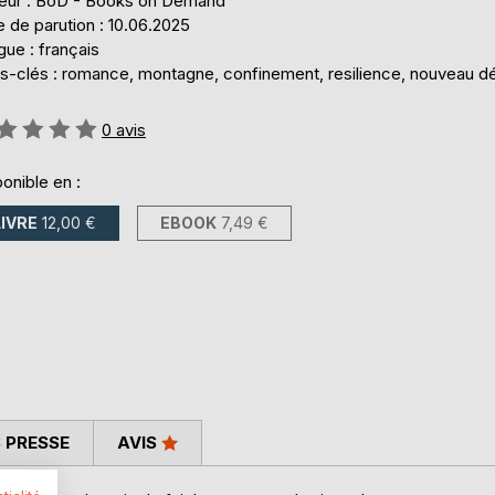
teur : BoD - Books on Demand
 de parution : 10.06.2025
ue : français
s-clés : romance, montagne, confinement, resilience, nouveau d
uation:
0
avis
onible en :
LIVRE
12,00 €
EBOOK
7,49 €
 PRESSE
AVIS