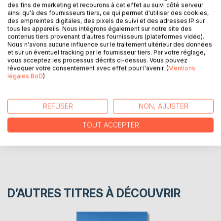
des fins de marketing et recourons à cet effet au suivi côté serveur
ainsi qu'à des fournisseurs tiers, ce qui permet d'utiliser des cookies,
DESCRIPTION
des empreintes digitales, des pixels de suivi et des adresses IP sur
tous les appareils. Nous intégrons également sur notre site des
contenus tiers provenant d'autres fournisseurs (plateformes vidéo).
Nous n'avons aucune influence sur le traitement ultérieur des données
Recueil de pièces de théâtre, nouvelles, portraits et lettres.
et sur un éventuel tracking par le fournisseur tiers. Par votre réglage,
vous acceptez les processus décrits ci-dessus. Vous pouvez
révoquer votre consentement avec effet pour l'avenir. (
Mentions
AUTEUR(S)
légales BoD
)
CRITIQUES PRESSE
REFUSER
NON, AJUSTER
TOUT ACCEPTER
AVIS
D’AUTRES TITRES À DÉCOUVRIR