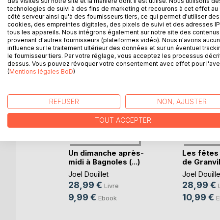
des visites sur notre site et la manière dont il est utilisé. Nous utilisons de
flotter nos pensées, et nous donne la force, com
technologies de suivi à des fins de marketing et recourons à cet effet au 
côté serveur ainsi qu'à des fournisseurs tiers, ce qui permet d'utiliser des
cookies, des empreintes digitales, des pixels de suivi et des adresses IP
tous les appareils. Nous intégrons également sur notre site des contenus 
provenant d'autres fournisseurs (plateformes vidéo). Nous n'avons aucu
D’AUTRES TITRES À D
influence sur le traitement ultérieur des données et sur un éventuel tracki
le fournisseur tiers. Par votre réglage, vous acceptez les processus décri
dessus. Vous pouvez révoquer votre consentement avec effet pour l'aven
(
Mentions légales BoD
)
REFUSER
NON, AJUSTER
TOUT ACCEPTER
 de la
Un dimanche après-
Les fêtes
olf(...)
midi à Bagnoles (...)
de Granvil
Joel Douillet
Joel Douille
28,99 €
28,99 €
re
Livre
9,99 €
10,99 €
ok
Ebook
E