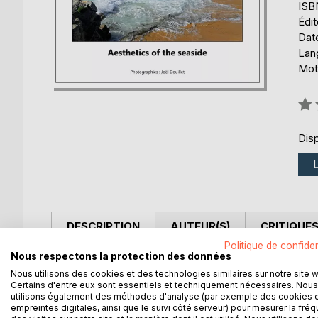
ISB
Édi
Date
Lang
Mots
Éval
0%
Disp
DESCRIPTION
AUTEUR(S)
CRITIQUES
Politique de confiden
Nous respectons la protection des données
Ce livre photo aurait pu porter un autre titre, co
Nous utilisons des cookies et des technologies similaires sur notre site 
de mer qui déferlent plus ou moins puissamment en
Certains d'entre eux sont essentiels et techniquement nécessaires. Nous
forte, ces vagues qui viennent se fracasser sur la 
utilisons également des méthodes d'analyse (par exemple des cookies 
caractéristique, sur le sable des plages. Ce va-et-
empreintes digitales, ainsi que le suivi côté serveur) pour mesurer la fré