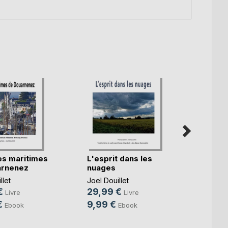
es maritimes
L'esprit dans les
Carol
arnenez
nuages
Jullou
cie(...)
llet
Joel Douillet
Joel Do
€
29,99 €
29,9
Livre
Livre
€
9,99 €
9,99
Ebook
Ebook