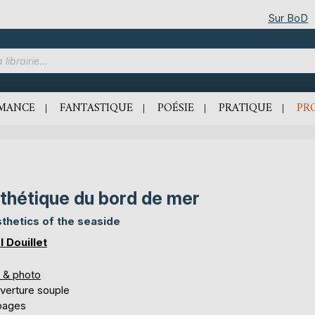
Sur BoD
MANCE
FANTASTIQUE
POÉSIE
PRATIQUE
PR
thétique du bord de mer
thetics of the seaside
l Douillet
s & photo
verture souple
pages