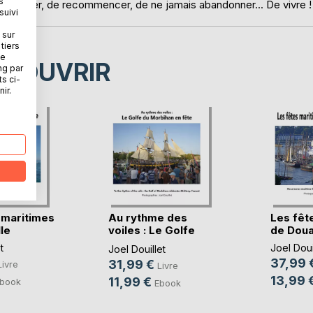
s
me la mer, de recommencer, de ne jamais abandonner... De vivre !
suivi
 sur
tiers
ne
ÉCOUVRIR
ng par
ts ci-
ir.
 maritimes
Au rythme des
Les fêt
le
voiles : Le Golfe
de Dou
du(...)
t
Joel Doui
Joel Douillet
37,99 
31,99 €
Livre
Livre
13,99 
11,99 €
book
Ebook