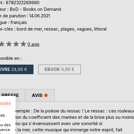
N : 9782322269990
teur : BoD - Books on Demand
 de parution : 14.06.2021
ue : français
-clés : bord de mer, ressac, plages, vagues, littoral
uation:
0
avis
onible en :
LIVRE
24,99 €
EBOOK
9,99 €
 PRESSE
AVIS
tialité
mme par exemple : De la poésie du ressac ! Le ressac : ces rouleau
web.
 fonction du coefficient des marées et de la brise plus ou moins
falaise, ou qui s'évanouissent avec une sonorité si
ou des
vient de la mer, cette musique qui immerge notre esprit, fait
quence