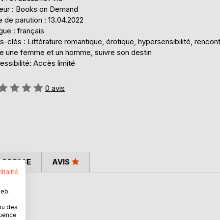
teur : Books on Demand
 de parution : 13.04.2022
ue : français
-clés : Littérature romantique, érotique, hypersensibilité, rencon
re une femme et un homme, suivre son destin
ssibilité: Accès limité
uation:
0
avis
 PRESSE
AVIS
tialité
web.
ou des
quence