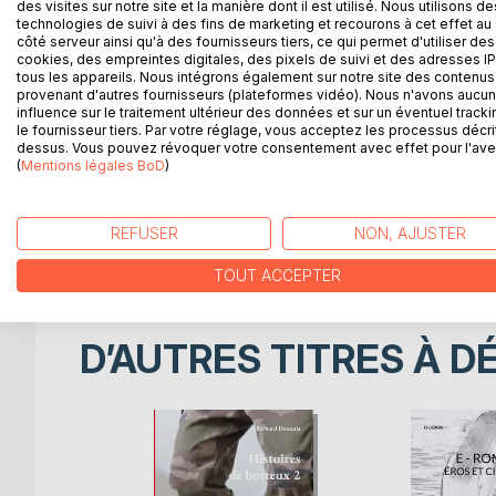
des visites sur notre site et la manière dont il est utilisé. Nous utilisons de
"Elle avait besoin de prendre du recul face à sa si
technologies de suivi à des fins de marketing et recourons à cet effet au 
"fiancé"..."
côté serveur ainsi qu'à des fournisseurs tiers, ce qui permet d'utiliser des
cookies, des empreintes digitales, des pixels de suivi et des adresses IP
tous les appareils. Nous intégrons également sur notre site des contenus 
Plongez dans cette romance feel good, où se mêlen
provenant d'autres fournisseurs (plateformes vidéo). Nous n'avons aucu
où sensibilité rime avec intensité et érotique avec
influence sur le traitement ultérieur des données et sur un éventuel tracki
le fournisseur tiers. Par votre réglage, vous acceptez les processus décri
dessus. Vous pouvez révoquer votre consentement avec effet pour l'aven
Écouteront-ils davantage leur esprit ou bien l'appe
(
Mentions légales BoD
)
Suivront-t'ils leur intuition ?
Seront-ils raisonnables ?
REFUSER
NON, AJUSTER
Une nouvelle sentimentale, émotionnelle, intense e
TOUT ACCEPTER
D’AUTRES TITRES À D