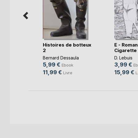
 la
Histoires de botteux
E - Roman
2
Cigarette
Bernard Dessaula
D. Lebuis
5,99 €
3,99 €
k
Ebook
Eb
11,99 €
15,99 €
Livre
L