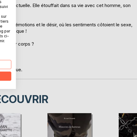
s
tuation actuelle. Elle étouffait dans sa vie avec cet homme, son
suivi
 sur
tiers
t les émotions et le désir, où les sentiments côtoient le sexe,
ne
 authentique !
ng par
ts ci-
ir.
l de leur corps ?
t érotique.
ÉCOUVRIR