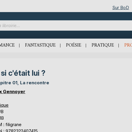
Sur BoD
MANCE
FANTASTIQUE
POÉSIE
PRATIQUE
PR
 si c'était lui ?
pitre 01, La rencontre
x Gennoyer
tique
UB
MB
: filigrane
N : 9782322407415