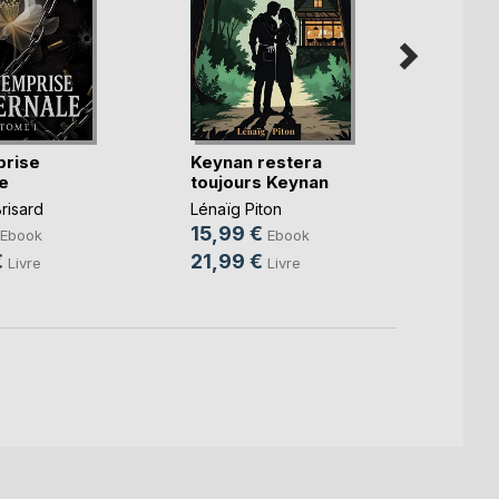
prise
Keynan restera
Bienv
e
toujours Keynan
York
risard
Lénaïg Piton
Blandi
15,99 €
5,99
Ebook
Ebook
€
21,99 €
10,0
Livre
Livre