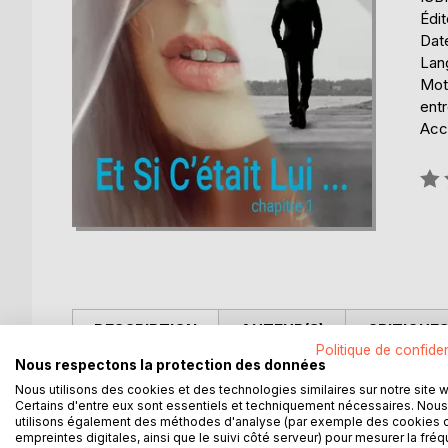
Édi
Date
Lang
Mots
ent
Acce
Éval
0%
DESCRIPTION
AUTEUR(S)
CRITIQUES
Politique de confiden
Nous respectons la protection des données
Et si c'était lui ?
Nous utilisons des cookies et des technologies similaires sur notre site 
Certains d'entre eux sont essentiels et techniquement nécessaires. Nous
utilisons également des méthodes d'analyse (par exemple des cookies 
Une rencontre, un hasard, le destin, l'inconnu.
empreintes digitales, ainsi que le suivi côté serveur) pour mesurer la fré