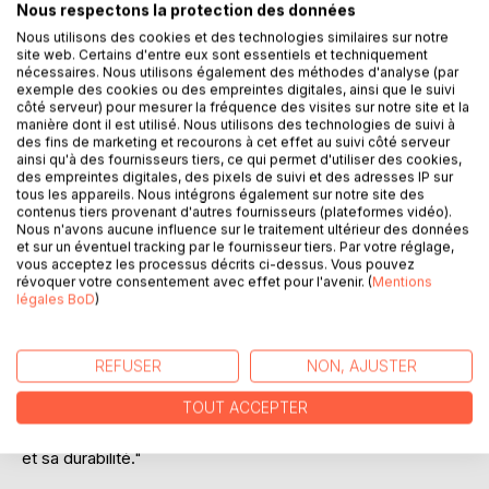
Nous respectons la protection des données
Nous utilisons des cookies et des technologies similaires sur notre
site web. Certains d'entre eux sont essentiels et techniquement
nécessaires. Nous utilisons également des méthodes d'analyse (par
exemple des cookies ou des empreintes digitales, ainsi que le suivi
côté serveur) pour mesurer la fréquence des visites sur notre site et la
manière dont il est utilisé. Nous utilisons des technologies de suivi à
des fins de marketing et recourons à cet effet au suivi côté serveur
ainsi qu'à des fournisseurs tiers, ce qui permet d'utiliser des cookies,
DESCRIPTION
des empreintes digitales, des pixels de suivi et des adresses IP sur
tous les appareils. Nous intégrons également sur notre site des
contenus tiers provenant d'autres fournisseurs (plateformes vidéo).
De tout temps, l'être humain a aspiré au bonheur. Qu'il soit
Nous n'avons aucune influence sur le traitement ultérieur des données
et sur un éventuel tracking par le fournisseur tiers. Par votre réglage,
présent ou à venir.
vous acceptez les processus décrits ci-dessus. Vous pouvez
Mais qu'est-ce vraiment que le bonheur ?
révoquer votre consentement avec effet pour l'avenir. (
Mentions
Si l'on se contente de la définition du dictionnaire, alors il
légales BoD
)
s'agirait soit de bonne chance, de circonstance favorable,
d'un état de complète satisfaction, de joie ou de plaisir lié
à une circonstance.
REFUSER
NON, AJUSTER
Personnellement, j'aime assez cette définition simple mais
TOUT ACCEPTER
qui me paraît bien résumer mon propos : "Le bonheur est
un état de satisfaction complète caractérisé par sa stabilité
et sa durabilité."