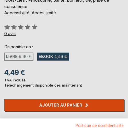
Mots-clés : Philosophie, Santé, Bonheur, vie, prise de
conscience
Accessibilité: Accès limité
Évaluation:
0%
0
avis
Disponible en :
LIVRE
9,90 €
EBOOK
4,49 €
4,49 €
TVA incluse
Téléchargement disponible dès maintenant
AJOUTER AU PANIER
Ajouter à ma liste d'envies
Politique de confidentialité
Laisser un avis