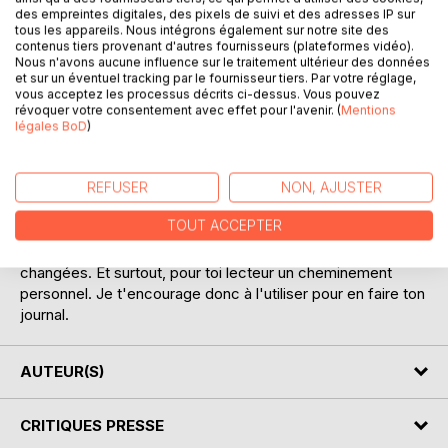
des empreintes digitales, des pixels de suivi et des adresses IP sur
tous les appareils. Nous intégrons également sur notre site des
contenus tiers provenant d'autres fournisseurs (plateformes vidéo).
Nous n'avons aucune influence sur le traitement ultérieur des données
et sur un éventuel tracking par le fournisseur tiers. Par votre réglage,
vous acceptez les processus décrits ci-dessus. Vous pouvez
révoquer votre consentement avec effet pour l'avenir. (
Mentions
légales BoD
)
DESCRIPTION
REFUSER
NON, AJUSTER
Je pensais exploiter ces écrits comme support après un
TOUT ACCEPTER
accompagnement. Un ouvrage reste hypnotique. Je vous
propose des nouvelles inspirées de faits réels qui m'ont
changées. Et surtout, pour toi lecteur un cheminement
personnel. Je t'encourage donc à l'utiliser pour en faire ton
journal.
AUTEUR(S)
CRITIQUES PRESSE