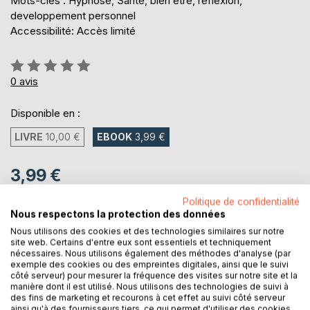
Mots-clés : Hypnose, Santé, bien être, réflexion,
developpement personnel
Accessibilité: Accès limité
Évaluation:
0%
0
avis
Disponible en :
LIVRE
10,00 €
EBOOK
3,99 €
3,99 €
TVA incluse
Politique de confidentialité
Téléchargement disponible dès maintenant
Nous respectons la protection des données
Nous utilisons des cookies et des technologies similaires sur notre
site web. Certains d'entre eux sont essentiels et techniquement
nécessaires. Nous utilisons également des méthodes d'analyse (par
AJOUTER AU PANIER
exemple des cookies ou des empreintes digitales, ainsi que le suivi
côté serveur) pour mesurer la fréquence des visites sur notre site et la
manière dont il est utilisé. Nous utilisons des technologies de suivi à
Ajouter à ma liste d'envies
des fins de marketing et recourons à cet effet au suivi côté serveur
Laisser un avis
ainsi qu'à des fournisseurs tiers, ce qui permet d'utiliser des cookies,