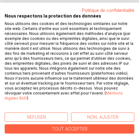
Politique de confidentialité
Fuir une nouvelle fois, ou choisir de se reconstruire.
Nous respectons la protection des données
Nous utilisons des cookies et des technologies similaires sur notre
Mila Davis a vu sa vie voler en éclat lorsque son petit ami
site web. Certains d'entre eux sont essentiels et techniquement
l'a laissée gisante sur le sol, les os brisés. Alors elle s'est
nécessaires. Nous utilisons également des méthodes d'analyse (par
enfuie à des milliers de kilomètres de chez elle, sans
exemple des cookies ou des empreintes digitales, ainsi que le suivi
côté serveur) pour mesurer la fréquence des visites sur notre site et la
jamais se retourner.
manière dont il est utilisé. Nous utilisons des technologies de suivi à
des fins de marketing et recourons à cet effet au suivi côté serveur
À Columbus, en Géorgie, la vie semble paisible et pleine de
ainsi qu'à des fournisseurs tiers, ce qui permet d'utiliser des cookies,
des empreintes digitales, des pixels de suivi et des adresses IP sur
promesses. Si ce n'est cette base militaire qui lui rappelle
tous les appareils. Nous intégrons également sur notre site des
tout ce qu'elle a abandonné. Le coffee shop où elle
contenus tiers provenant d'autres fournisseurs (plateformes vidéo).
travaille semble être le repère de tous les soldats. Y
Nous n'avons aucune influence sur le traitement ultérieur des données
et sur un éventuel tracking par le fournisseur tiers. Par votre réglage,
compris celui de Mason Cooper.
vous acceptez les processus décrits ci-dessus. Vous pouvez
révoquer votre consentement avec effet pour l'avenir. (
Mentions
Mason et ses questions sur ce passé qu'elle cherche à
légales BoD
)
oublier. Mason et son entêtement à la pousser dans ses
retranchements. Mason et son sourire en coin, sa
détermination et son regard intense auquel rien n'échappe.
REFUSER
NON, AJUSTER
TOUT ACCEPTER
Mila devra rapidement faire un choix. Mais en sera-t-elle
seulement capable ?