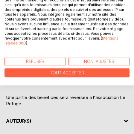
DESCRIPTION
ainsi qu'à des fournisseurs tiers, ce qui permet d'utiliser des cookies,
des empreintes digitales, des pixels de suivi et des adresses IP sur
tous les appareils. Nous intégrons également sur notre site des
contenus tiers provenant d'autres fournisseurs (plateformes vidéo).
"Et vous aurez vécu, si vous avez aimé" raconte l'histoire
Nous n'avons aucune influence sur le traitement ultérieur des données
d'un amour, d'un road trip, de deux coeurs, d'une tranche
et sur un éventuel tracking par le fournisseur tiers. Par votre réglage,
vous acceptez les processus décrits ci-dessus. Vous pouvez
de vie.
révoquer votre consentement avec effet pour l'avenir. (
Mentions
légales BoD
)
N'attendez plus pour découvrir Théo, Thomas et Raphaël,
la vie est trop courte.
REFUSER
NON, AJUSTER
"La vie est un sommeil, l'amour en est le rêve, Et vous
TOUT ACCEPTER
aurez vécu, si vous avez aimé." Alfred De Musset
Une partie des bénéfices sera reversée à l'association Le
Refuge.
AUTEUR(S)