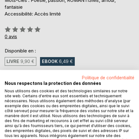
Mots-clés : Poesie, passion, ROMANTISME, amour,
fantaisie
Accessibilité: Accès limité
Évaluation:
0%
0
avis
Disponible en :
LIVRE
9,90 €
EBOOK
6,49 €
6,49 €
Politique de confidentialité
Nous respectons la protection des données
TVA incluse
Nous utilisons des cookies et des technologies similaires sur notre
Téléchargement disponible dès maintenant
site web. Certains d'entre eux sont essentiels et techniquement
nécessaires. Nous utilisons également des méthodes d'analyse (par
exemple des cookies ou des empreintes digitales, ainsi que le suivi
côté serveur) pour mesurer la fréquence des visites sur notre site et la
AJOUTER AU PANIER
manière dont il est utilisé. Nous utilisons des technologies de suivi à
des fins de marketing et recourons à cet effet au suivi côté serveur
ainsi qu'à des fournisseurs tiers, ce qui permet d'utiliser des cookies,
des empreintes digitales, des pixels de suivi et des adresses IP sur
Ajouter à ma liste d'envies
tous les appareils. Nous intégrons également sur notre site des
Laisser un avis