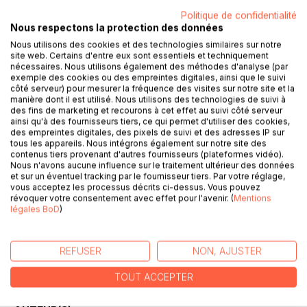
DESCRIPTION
Politique de confidentialité
Nous respectons la protection des données
Dans le recueil Être un poisson de Marie Charles-
Nous utilisons des cookies et des technologies similaires sur notre
Dominique, plusieurs récits ou courtes nouvelles explorent
site web. Certains d'entre eux sont essentiels et techniquement
nécessaires. Nous utilisons également des méthodes d'analyse (par
les liens parfois étranges, parfois saugrenus, qui révèlent le
exemple des cookies ou des empreintes digitales, ainsi que le suivi
tissu du monde, en perpétuelle évolution. Ils témoignent du
côté serveur) pour mesurer la fréquence des visites sur notre site et la
déséquilibre de notre époque (la guerre, le changement
manière dont il est utilisé. Nous utilisons des technologies de suivi à
des fins de marketing et recourons à cet effet au suivi côté serveur
climatique, le terrorisme, la montée des extrémismes) et
ainsi qu'à des fournisseurs tiers, ce qui permet d'utiliser des cookies,
explorent les interstices du Réel où apparaissent de
des empreintes digitales, des pixels de suivi et des adresses IP sur
nouvelles floraisons.
tous les appareils. Nous intégrons également sur notre site des
contenus tiers provenant d'autres fournisseurs (plateformes vidéo).
L'un des récits, L'escalier, met en scène Muriel, aux prises
Nous n'avons aucune influence sur le traitement ultérieur des données
avec des événements déroutants qui vont la mettre au défi
et sur un éventuel tracking par le fournisseur tiers. Par votre réglage,
de gravir un escalier mystérieux. D'autres histoires mettent
vous acceptez les processus décrits ci-dessus. Vous pouvez
révoquer votre consentement avec effet pour l'avenir. (
Mentions
en lumière les expériences de personnages confrontés à
légales BoD
)
des événements tragiques, des enjeux sociaux, des
phénomènes inexplicables et la quête de sens dans un
monde inachevé. Le ton oscille entre une atmosphère
REFUSER
NON, AJUSTER
angoissante et l'espoir de la sérénité qui advient de façon
inattendue, au coeur des expériences mêmes.
TOUT ACCEPTER