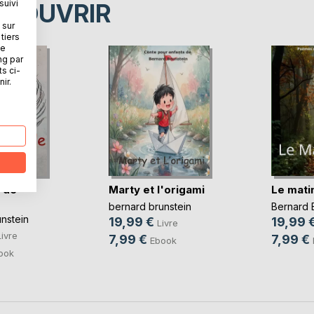
suivi
ÉCOUVRIR
 sur
tiers
ne
ng par
ts ci-
ir.
s de
Marty et l'origami
Le mati
bernard brunstein
Bernard 
nstein
19,99 €
19,99 
Livre
Livre
7,99 €
7,99 €
Ebook
ook