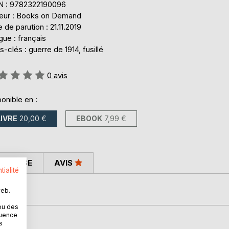
N : 9782322190096
teur : Books on Demand
 de parution : 21.11.2019
ue : français
-clés : guerre de 1914, fusillé
uation:
0
avis
onible en :
LIVRE
20,00 €
EBOOK
7,99 €
 PRESSE
AVIS
tialité
915
web.
ou des
quence
s