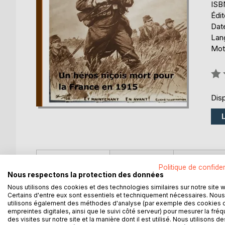
ISB
Édi
Date
Lang
Mots
Éval
0%
Disp
DESCRIPTION
AUTEUR(S)
CRITIQUES
Politique de confiden
Nous respectons la protection des données
Histoire d'un jeune niçois mort pour la France en 1
Nous utilisons des cookies et des technologies similaires sur notre site 
Certains d'entre eux sont essentiels et techniquement nécessaires. Nous
utilisons également des méthodes d'analyse (par exemple des cookies 
empreintes digitales, ainsi que le suivi côté serveur) pour mesurer la fré
des visites sur notre site et la manière dont il est utilisé. Nous utilisons de