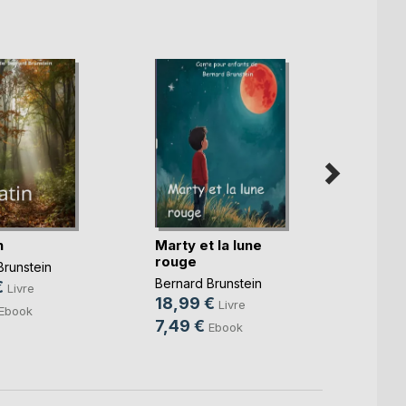
n
Marty et la lune
Ohé b
rouge
Brunstein
prov
Bernard Brunstein
€
Livre
Bernar
18,99 €
Livre
Ebook
35,0
7,49 €
Ebook
16,9