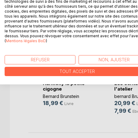
technologies de suivi à des fins de marketing et recourons à cet effet au 
D’AUTRES TITRES À D
côté serveur ainsi qu'à des fournisseurs tiers, ce qui permet d'utiliser des
cookies, des empreintes digitales, des pixels de suivi et des adresses IP
tous les appareils. Nous intégrons également sur notre site des contenus 
provenant d'autres fournisseurs (plateformes vidéo). Nous n'avons aucu
influence sur le traitement ultérieur des données et sur un éventuel tracki
le fournisseur tiers. Par votre réglage, vous acceptez les processus décri
dessus. Vous pouvez révoquer votre consentement avec effet pour l'aven
(
Mentions légales BoD
)
REFUSER
NON, AJUSTER
TOUT ACCEPTER
mémoire
Harmony la petite
Les écrit
ctor
cigogne
l'atelier
tein
Bernard Brunstein
bernard Bru
18,99 €
20,99 €
re
Livre
7,99 €
k
Eb