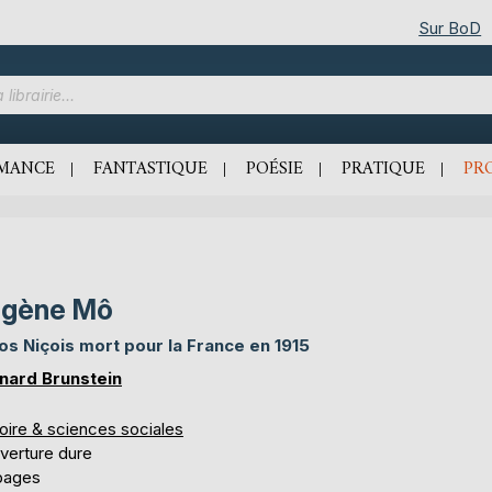
Sur BoD
MANCE
FANTASTIQUE
POÉSIE
PRATIQUE
PR
ugène Mô
os Niçois mort pour la France en 1915
nard Brunstein
oire & sciences sociales
verture dure
pages