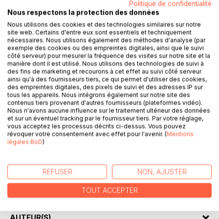
Politique de confidentialité
Nous respectons la protection des données
Nous utilisons des cookies et des technologies similaires sur notre
site web. Certains d'entre eux sont essentiels et techniquement
DESCRIPTION
nécessaires. Nous utilisons également des méthodes d'analyse (par
exemple des cookies ou des empreintes digitales, ainsi que le suivi
côté serveur) pour mesurer la fréquence des visites sur notre site et la
manière dont il est utilisé. Nous utilisons des technologies de suivi à
Après avoir connu la guerre des mines comme sapeur
des fins de marketing et recourons à cet effet au suivi côté serveur
mineur en Argonne, Eugène Tavernier se porte volontaire
ainsi qu'à des fournisseurs tiers, ce qui permet d'utiliser des cookies,
pour le corps expéditionnaire d'Orient. Le 18 septembre
des empreintes digitales, des pixels de suivi et des adresses IP sur
tous les appareils. Nous intégrons également sur notre site des
1915 il embarque à Marseille pour Salonique. Durant vingt
contenus tiers provenant d'autres fournisseurs (plateformes vidéo).
mois sans permission, dans des conditions difficiles, sous
Nous n'avons aucune influence sur le traitement ultérieur des données
la neige ou la canicule il participe aux diverses campagnes
et sur un éventuel tracking par le fournisseur tiers. Par votre réglage,
vous acceptez les processus décrits ci-dessus. Vous pouvez
d'abord comme projecteur de nuit puis comme préposé au
révoquer votre consentement avec effet pour l'avenir. (
Mentions
Trésor et Postes.
légales BoD
)
Les lettres à sa femme rassemblées dans ce volume sont
celles d'un poilu ordinaire qui n'aspire qu'à la paix et porte
sur cette guerre un regard désabusé. Derrière le talent et
REFUSER
NON, AJUSTER
l'humour du conteur, pointent souvent la tristesse,
l'amertume et parfois la colère.
TOUT ACCEPTER
AUTEUR(S)