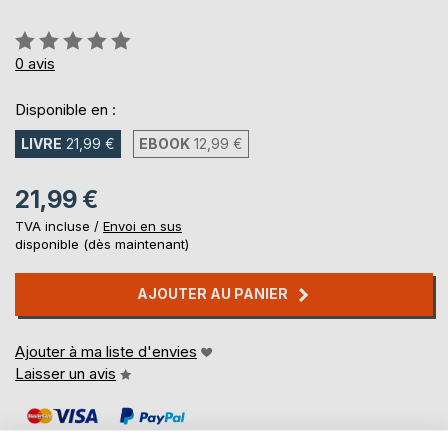
Évaluation:
0%
0
avis
Disponible en :
LIVRE
21,99 €
EBOOK
12,99 €
21,99 €
TVA incluse /
Envoi en sus
disponible (dès maintenant)
AJOUTER AU PANIER
Ajouter à ma liste d'envies
Laisser un avis