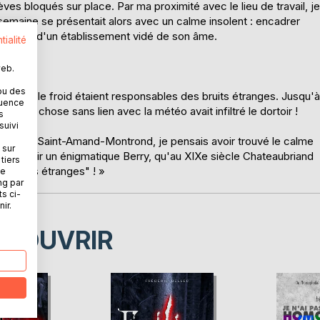
ves bloqués sur place. Par ma proximité avec le lieu de travail, je
a semaine se présentait alors avec un calme insolent : encadrer
au sein d'un établissement vidé de son âme.
tialité
web.
ou des
 vent et le froid étaient responsables des bruits étranges. Jusqu'à
quence
elque chose sans lien avec la météo avait infiltré le dortoir !
s
suivi
 ville de Saint-Amand-Montrond, je pensais avoir trouvé le calme
 sur
découvrir un énigmatique Berry, qu'au XIXe siècle Chateaubriand
tiers
 choses étranges" ! »
ne
ng par
ts ci-
ir.
ÉCOUVRIR