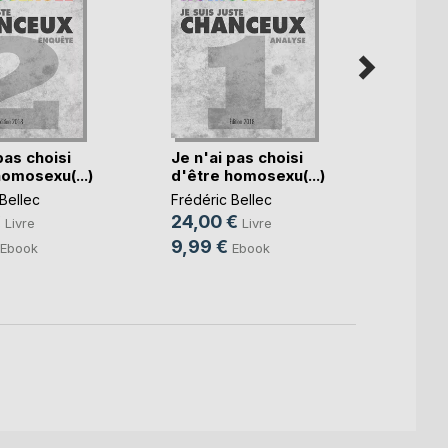
pas choisi
Je n'ai pas choisi
Exiliu
homosexu(...)
d'être homosexu(...)
L'Inte
Bellec
Frédéric Bellec
Frédér
€
24,00 €
17,00
Livre
Livre
9,99 €
11,99
Ebook
Ebook