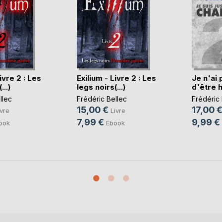
ivre 2 : Les
Exilium - Livre 2 : Les
Je n'ai 
...)
legs noirs(...)
d'être 
llec
Frédéric Bellec
Frédéric 
15,00 €
17,00 
ivre
Livre
7,99 €
9,99 €
ook
Ebook