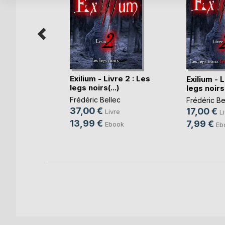
Exilium - Livre 2 : Les
e
Exilium - L
legs noirs(...)
legs noirs(
Frédéric Bellec
e
Frédéric Be
37,00 €
17,00 €
Livre
e
L
13,99 €
7,99 €
Ebook
k
Eb