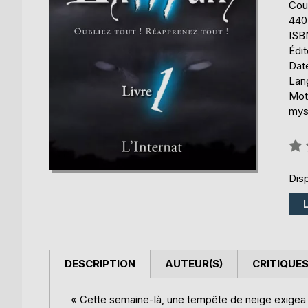
Cou
440
ISB
Édi
Date
Lang
Mot
mys
Éval
0%
Disp
DESCRIPTION
AUTEUR(S)
CRITIQUES
« Cette semaine-là, une tempête de neige exigea la