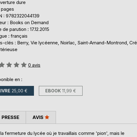
verture dure
 pages
N : 9782322044139
teur : Books on Demand
 de parution : 17.12.2015
ue : français
s-clés : Berry, Vie lycéenne, Noirlac, Saint-Amand-Montrond, Cré
térieuse
uation:
0
avis
onible en :
LIVRE
25,00 €
EBOOK
11,99 €
 PRESSE
AVIS
 fermeture du lycée où je travaillais comme 'pion', mais le