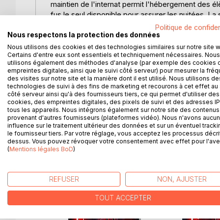
maintien de l'internat permit l'hébergement des élè
fus le seul disponible pour assurer les nuitées. L
sept adolescents occupés à compter les flocons 
Politique de confiden
Nous respectons la protection des données
Sauf que nous n'étions pas seuls !
Nous utilisons des cookies et des technologies similaires sur notre site 
Certains d'entre eux sont essentiels et techniquement nécessaires. Nous
utilisons également des méthodes d'analyse (par exemple des cookies 
Au début, j'expliquais aux internes effrayés que le
empreintes digitales, ainsi que le suivi côté serveur) pour mesurer la fré
ce que leur fréquence nous accule à l'évidence : qu
des visites sur notre site et la manière dont il est utilisé. Nous utilisons de
technologies de suivi à des fins de marketing et recourons à cet effet au 
côté serveur ainsi qu'à des fournisseurs tiers, ce qui permet d'utiliser des
Après mon départ de la Côte d'Azur pour la petite
cookies, des empreintes digitales, des pixels de suivi et des adresses IP
dans la campagne du Centre France. Mais j'allais 
tous les appareils. Nous intégrons également sur notre site des contenus 
décrivit comme une contrée "où se passaient des
provenant d'autres fournisseurs (plateformes vidéo). Nous n'avons aucu
influence sur le traitement ultérieur des données et sur un éventuel tracki
le fournisseur tiers. Par votre réglage, vous acceptez les processus décri
dessus. Vous pouvez révoquer votre consentement avec effet pour l'aven
(
Mentions légales BoD
)
D’AUTRES TITRES À D
REFUSER
NON, AJUSTER
TOUT ACCEPTER