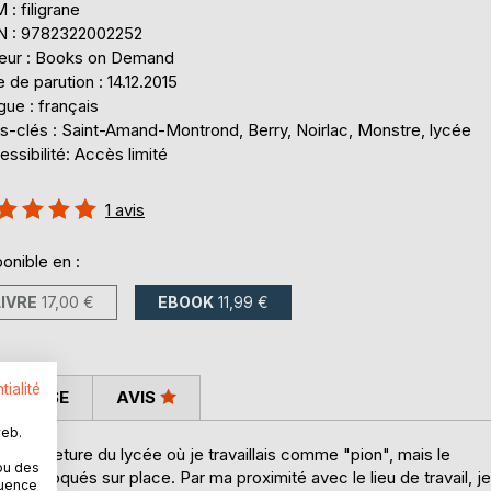
: filigrane
N : 9782322002252
teur : Books on Demand
 de parution : 14.12.2015
ue : français
s-clés : Saint-Amand-Montrond, Berry, Noirlac, Monstre, lycée
ssibilité: Accès limité
uation:
1
avis
%
onible en :
LIVRE
17,00 €
EBOOK
11,99 €
tialité
 PRESSE
AVIS
web.
a fermeture du lycée où je travaillais comme "pion", mais le
ou des
ves bloqués sur place. Par ma proximité avec le lieu de travail, je
quence