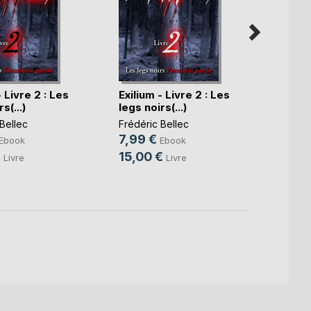
Exiliu
- Livre 2 : Les
Exilium - Livre 2 : Les
L'Inte
s(...)
legs noirs(...)
Frédér
Bellec
Frédéric Bellec
11,99
7,99 €
Ebook
Ebook
25,0
€
15,00 €
Livre
Livre