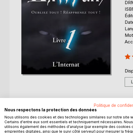
DRM 
ISB
Édi
Date
Lang
Mot
Acce
Éval
100
Disp
Politique de confiden
DESCRIPTION
AUTEUR(S)
CRITIQUES
Nous respectons la protection des données
Nous utilisons des cookies et des technologies similaires sur notre site 
Certains d'entre eux sont essentiels et techniquement nécessaires. Nous
« Cette semaine-là, une tempête de neige exigea l
utilisons également des méthodes d'analyse (par exemple des cookies 
maintien de l'internat permit l'hébergement des élè
empreintes digitales, ainsi que le suivi côté serveur) pour mesurer la fré