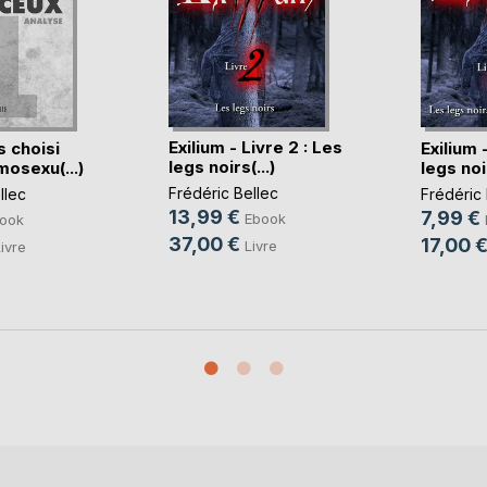
Exilium - Livre 2 : Les
s choisi
Exilium 
legs noirs(...)
osexu(...)
legs noir
Frédéric Bellec
llec
Frédéric 
13,99 €
7,99 €
Ebook
ook
37,00 €
17,00 
Livre
ivre