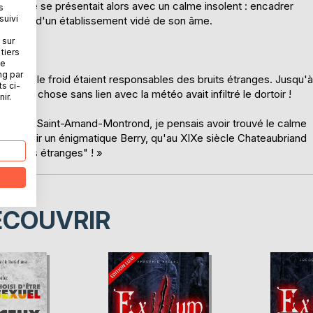
a semaine se présentait alors avec un calme insolent : encadrer
s
suivi
au sein d'un établissement vidé de son âme.
 sur
tiers
ne
ng par
 vent et le froid étaient responsables des bruits étranges. Jusqu'à
ts ci-
elque chose sans lien avec la météo avait infiltré le dortoir !
ir.
 ville de Saint-Amand-Montrond, je pensais avoir trouvé le calme
découvrir un énigmatique Berry, qu'au XIXe siècle Chateaubriand
 choses étranges" ! »
ÉCOUVRIR