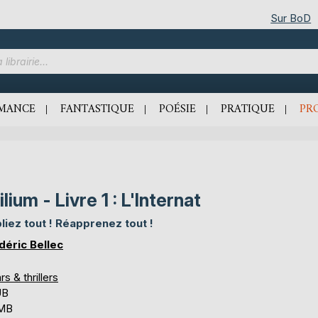
Sur BoD
MANCE
FANTASTIQUE
POÉSIE
PRATIQUE
PR
ilium - Livre 1 : L'Internat
liez tout ! Réapprenez tout !
déric Bellec
rs & thrillers
UB
 MB