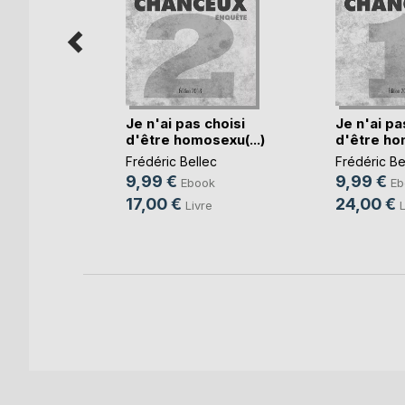
n,
Je n'ai pas choisi
Je n'ai pa
d'être homosexu(...)
d'être hom
anc
Frédéric Bellec
Frédéric Be
k
9,99 €
9,99 €
Ebook
Eb
17,00 €
24,00 €
Livre
L