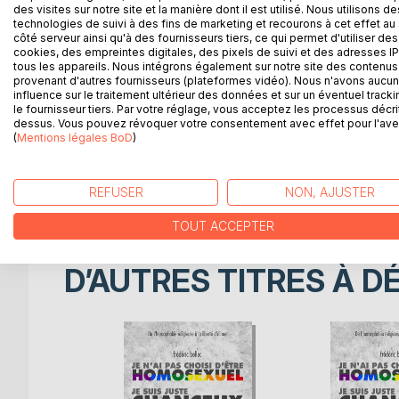
fus le seul disponible pour assurer les nuitées. L
des visites sur notre site et la manière dont il est utilisé. Nous utilisons de
technologies de suivi à des fins de marketing et recourons à cet effet au 
sept adolescents occupés à compter les flocons 
côté serveur ainsi qu'à des fournisseurs tiers, ce qui permet d'utiliser des
cookies, des empreintes digitales, des pixels de suivi et des adresses IP
Sauf que nous n'étions pas seuls !
tous les appareils. Nous intégrons également sur notre site des contenus 
provenant d'autres fournisseurs (plateformes vidéo). Nous n'avons aucu
influence sur le traitement ultérieur des données et sur un éventuel tracki
Au début, j'expliquais aux internes effrayés que le
le fournisseur tiers. Par votre réglage, vous acceptez les processus décri
ce que leur fréquence nous accule à l'évidence : qu
dessus. Vous pouvez révoquer votre consentement avec effet pour l'aven
(
Mentions légales BoD
)
Après mon départ de la Côte d'Azur pour la petite
dans la campagne du Centre France. Mais j'allais 
REFUSER
NON, AJUSTER
décrivit comme une contrée "où se passaient des
TOUT ACCEPTER
D’AUTRES TITRES À D