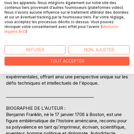
l'électricité et d'autres forces naturelles, posant ainsi les
tous les appareils. Nous intégrons également sur notre site des
bases de la science moderne de l'électricité. Ce livre est
contenus tiers provenant d'autres fournisseurs (plateformes vidéo).
Nous n'avons aucune influence sur le traitement ultérieur des données
non seulement un témoignage des découvertes de Franklin
et sur un éventuel tracking par le fournisseur tiers. Par votre réglage,
mais aussi une illustration de la méthode scientifique à une
vous acceptez les processus décrits ci-dessus. Vous pouvez
époque où la science expérimentale était en pleine
révoquer votre consentement avec effet pour l'avenir. (
Mentions
légales BoD
)
émergence. À travers un langage clair et accessible,
Franklin partage ses observations avec une précision qui a
inspiré des générations de scientifiques. Ce texte est une
REFUSER
NON, AJUSTER
lecture incontournable pour quiconque s'intéresse à
l'histoire des sciences et à l'évolution de la pensée
TOUT ACCEPTER
scientifique. L'ouvrage est enrichi de descriptions
détaillées des instruments utilisés et des conditions
expérimentales, offrant ainsi une perspective unique sur les
défis techniques et intellectuels de l'époque.
__________________________________________
BIOGRAPHIE DE L'AUTEUR :
Benjamin Franklin, né le 17 janvier 1706 à Boston, est une
figure emblématique de l'histoire américaine, reconnu pour
sa polyvalence en tant qu'imprimeur, écrivain, scientifique,
inventeur, homme politique et diplomate. Autodidacte,