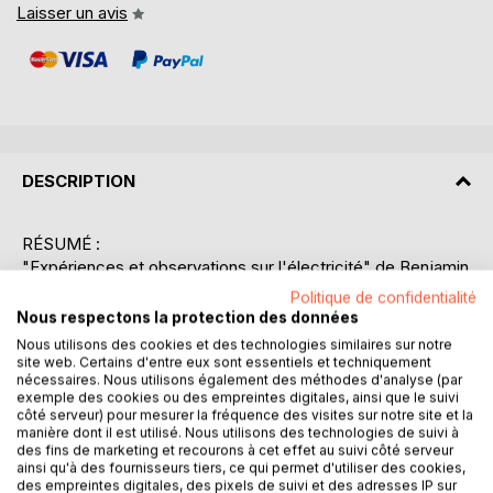
Laisser un avis
DESCRIPTION
RÉSUMÉ :
"Expériences et observations sur l'électricité" de Benjamin
Franklin est un ouvrage emblématique qui explore les
Politique de confidentialité
principes fondamentaux de l'électricité à travers une série
Nous respectons la protection des données
d'expériences méticuleusement documentées. Réalisées
Nous utilisons des cookies et des technologies similaires sur notre
à Philadelphie au XVIIIe siècle, ces expériences ont
site web. Certains d'entre eux sont essentiels et techniquement
nécessaires. Nous utilisons également des méthodes d'analyse (par
révolutionné la compréhension de ce phénomène naturel.
exemple des cookies ou des empreintes digitales, ainsi que le suivi
Franklin, avec son esprit curieux et méthodique, a su
côté serveur) pour mesurer la fréquence des visites sur notre site et la
démontrer la nature électrique des orages, introduisant des
manière dont il est utilisé. Nous utilisons des technologies de suivi à
des fins de marketing et recourons à cet effet au suivi côté serveur
concepts novateurs tels que le paratonnerre et la notion de
ainsi qu'à des fournisseurs tiers, ce qui permet d'utiliser des cookies,
charge électrique. Il a également exploré l'interaction entre
des empreintes digitales, des pixels de suivi et des adresses IP sur