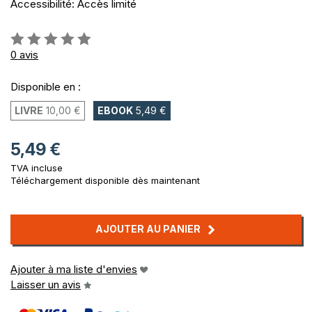
Accessibilité: Accès limité
Évaluation:
0%
0
avis
Disponible en :
LIVRE
10,00 €
EBOOK
5,49 €
5,49 €
TVA incluse
Téléchargement disponible dès maintenant
AJOUTER AU PANIER
Ajouter à ma liste d'envies
Laisser un avis