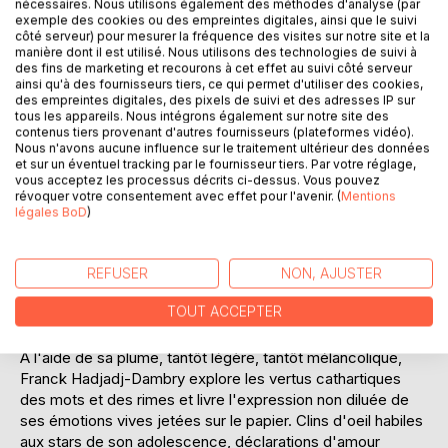
nécessaires. Nous utilisons également des méthodes d'analyse (par
exemple des cookies ou des empreintes digitales, ainsi que le suivi
côté serveur) pour mesurer la fréquence des visites sur notre site et la
manière dont il est utilisé. Nous utilisons des technologies de suivi à
DESCRIPTION
des fins de marketing et recourons à cet effet au suivi côté serveur
ainsi qu'à des fournisseurs tiers, ce qui permet d'utiliser des cookies,
des empreintes digitales, des pixels de suivi et des adresses IP sur
tous les appareils. Nous intégrons également sur notre site des
Les « 180 » textes rassemblés dans ce recueil constituent
contenus tiers provenant d'autres fournisseurs (plateformes vidéo).
le dernier volet, sans doute le plus personnel, de la
Nous n'avons aucune influence sur le traitement ultérieur des données
et sur un éventuel tracking par le fournisseur tiers. Par votre réglage,
production artistique de Franck Hadjadj-Dambry, artiste
vous acceptez les processus décrits ci-dessus. Vous pouvez
polymorphe rageusement autodidacte. Ils sont issus des
révoquer votre consentement avec effet pour l'avenir. (
Mentions
quatre albums déjà réalisés « Renaissance », «Amoureux
légales BoD
)
», « Croire à l'impossible », « Deux pianos, Une voix », ainsi
que d'un cinquième opus, un double album sur le thème de
la séparation intitulé "Séparés", en cours de préparation et
REFUSER
NON, AJUSTER
d'un ensemble d'écrits qui n'ont pas encore été mis en
TOUT ACCEPTER
musique.
À l'aide de sa plume, tantôt légère, tantôt mélancolique,
Franck Hadjadj-Dambry explore les vertus cathartiques
des mots et des rimes et livre l'expression non diluée de
ses émotions vives jetées sur le papier. Clins d'oeil habiles
aux stars de son adolescence, déclarations d'amour