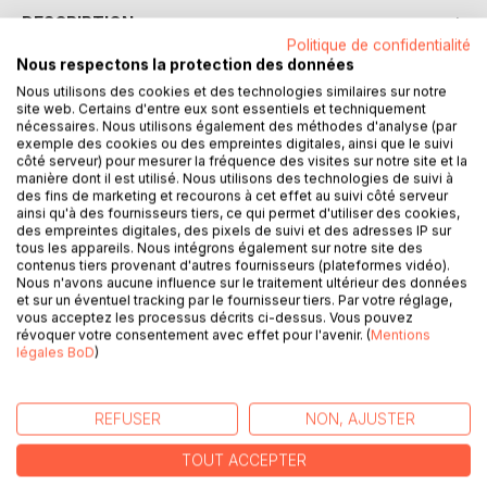
DESCRIPTION
Politique de confidentialité
Nous respectons la protection des données
Méga pack d'e-books, excellent pour se former, ce méga
Nous utilisons des cookies et des technologies similaires sur notre
pack peut comporter des erreurs mais leur contenu vaux
site web. Certains d'entre eux sont essentiels et techniquement
nécessaires. Nous utilisons également des méthodes d'analyse (par
de l'or !
exemple des cookies ou des empreintes digitales, ainsi que le suivi
côté serveur) pour mesurer la fréquence des visites sur notre site et la
Voici la liste des e-books présents :
manière dont il est utilisé. Nous utilisons des technologies de suivi à
des fins de marketing et recourons à cet effet au suivi côté serveur
82 techniques pour plus d'argent
ainsi qu'à des fournisseurs tiers, ce qui permet d'utiliser des cookies,
Adhésion des bénéfices de sites
des empreintes digitales, des pixels de suivi et des adresses IP sur
Affiliation l'avalanche des revenus.
tous les appareils. Nous intégrons également sur notre site des
Alliances secrètes pour générer des revenus
contenus tiers provenant d'autres fournisseurs (plateformes vidéo).
Nous n'avons aucune influence sur le traitement ultérieur des données
Auto-pilote des profits
et sur un éventuel tracking par le fournisseur tiers. Par votre réglage,
Comment monétiser sa liste e-mail ?
vous acceptez les processus décrits ci-dessus. Vous pouvez
Conseils pour économiser et investir
révoquer votre consentement avec effet pour l'avenir. (
Mentions
légales BoD
)
Copywriting
Tout pour faire de l'argent grâce a adsense
Blog rentable enfin
REFUSER
NON, AJUSTER
Gagné sa vie en ligne
La machine a cash sur fiverr
TOUT ACCEPTER
Finance familiale