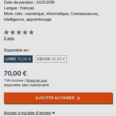
Date de parution : 24.01.2018
Langue : français
Mots-clés : numérique, informatique, Connaissances,
intelligence, apprentissage
Évaluation:
0%
0
avis
Disponible en :
LIVRE
70,00 €
EBOOK
30,99 €
70,00 €
TVA incluse /
Envoi en sus
disponible (dès maintenant)
AJOUTER AU PANIER
Ajouter à ma liste d'envies