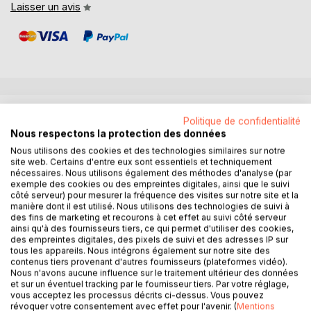
Laisser un avis
DESCRIPTION
Politique de confidentialité
Nous respectons la protection des données
Nous utilisons des cookies et des technologies similaires sur notre
La sélection d'articles publiés dans le présent recueil
site web. Certains d'entre eux sont essentiels et techniquement
constitue les actes des 18èmes Journées Internationales
nécessaires. Nous utilisons également des méthodes d'analyse (par
Francophones Extraction et Gestion des Connaissances
exemple des cookies ou des empreintes digitales, ainsi que le suivi
(EGC 2018) qui se sont déroulées à la Maison des
côté serveur) pour mesurer la fréquence des visites sur notre site et la
manière dont il est utilisé. Nous utilisons des technologies de suivi à
Sciences de l'Homme - Paris Nord et l'Université de Paris
des fins de marketing et recourons à cet effet au suivi côté serveur
13 du 22 janvier au 26 janvier 2018. L'objectif de ces
ainsi qu'à des fournisseurs tiers, ce qui permet d'utiliser des cookies,
journées scientifiques est de rassembler dans un même
des empreintes digitales, des pixels de suivi et des adresses IP sur
tous les appareils. Nous intégrons également sur notre site des
lieu les chercheurs de disciplines connexes (Bases de
contenus tiers provenant d'autres fournisseurs (plateformes vidéo).
Données, Statistiques, Apprentissage, Représentation des
Nous n'avons aucune influence sur le traitement ultérieur des données
Connaissances, Gestion des Connaissances, Fouille de
et sur un éventuel tracking par le fournisseur tiers. Par votre réglage,
vous acceptez les processus décrits ci-dessus. Vous pouvez
Données et Science des données) et les ingénieurs qui
révoquer votre consentement avec effet pour l'avenir. (
Mentions