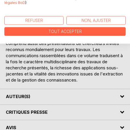
mettent en oeuvre sur des données réelles des méthodes
légales BoD
)
d'extraction et de gestion des connaissances. Cette
conférence est un événement majeur fédérateur de la
communauté francophone en Extraction et Gestion des
REFUSER
NON, AJUSTER
Connaissances et regroupe des chercheurs de nombreux
pays (notamment France, Belgique, Suisse, Canada,
TOUT ACCEPTER
Afrique du Nord). Le programme de la conférence
comprend aussi des présentations de chercheurs invités
reconnus mondialement pour leurs travaux. Les
communications rassemblées dans ce volume traduisent à
la fois le caractère multidisciplinaire des travaux de
recherche présentés, la richesse des applications sous-
jacentes et la vitalité des innovations issues de l'extraction
et de la gestion des connaissances.
AUTEUR(S)
CRITIQUES PRESSE
AVIS