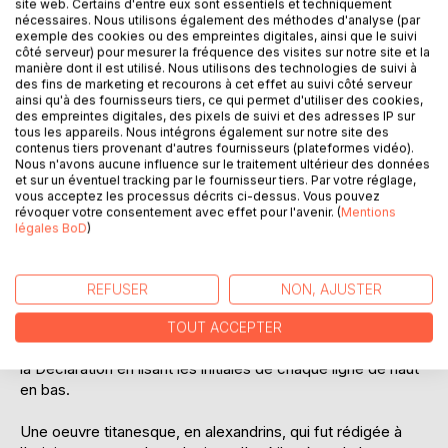
site web. Certains d'entre eux sont essentiels et techniquement
Laisser un avis
nécessaires. Nous utilisons également des méthodes d'analyse (par
exemple des cookies ou des empreintes digitales, ainsi que le suivi
côté serveur) pour mesurer la fréquence des visites sur notre site et la
manière dont il est utilisé. Nous utilisons des technologies de suivi à
des fins de marketing et recourons à cet effet au suivi côté serveur
ainsi qu'à des fournisseurs tiers, ce qui permet d'utiliser des cookies,
des empreintes digitales, des pixels de suivi et des adresses IP sur
tous les appareils. Nous intégrons également sur notre site des
contenus tiers provenant d'autres fournisseurs (plateformes vidéo).
DESCRIPTION
Nous n'avons aucune influence sur le traitement ultérieur des données
et sur un éventuel tracking par le fournisseur tiers. Par votre réglage,
vous acceptez les processus décrits ci-dessus. Vous pouvez
révoquer votre consentement avec effet pour l'avenir. (
Mentions
Cet ouvrage présente le début du poème géant d'un
légales BoD
)
kilomètre de long.
Ce poème acrostiche fut composé par Patrick Huet sur le
REFUSER
NON, AJUSTER
texte complet de la Déclaration Universelle des Droits de
l'Homme. Chaque lettre de cette Déclaration représente
TOUT ACCEPTER
l'initiale d'un vers. On peut donc découvrir tout le texte de
la Déclaration en lisant les initiales de chaque ligne de haut
en bas.
Une oeuvre titanesque, en alexandrins, qui fut rédigée à