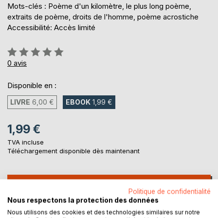
Mots-clés : Poème d'un kilomètre, le plus long poème,
extraits de poème, droits de l'homme, poème acrostiche
Accessibilité: Accès limité
Évaluation:
0%
0
avis
Disponible en :
LIVRE
6,00 €
EBOOK
1,99 €
1,99 €
TVA incluse
Téléchargement disponible dès maintenant
AJOUTER AU PANIER
Politique de confidentialité
Nous respectons la protection des données
Ajouter à ma liste d'envies
Nous utilisons des cookies et des technologies similaires sur notre