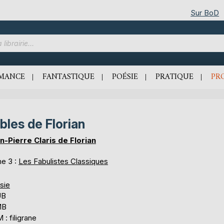
Sur BoD
MANCE
FANTASTIQUE
POÉSIE
PRATIQUE
PR
bles de Florian
n-Pierre Claris de Florian
e 3 :
Les Fabulistes Classiques
sie
UB
MB
: filigrane