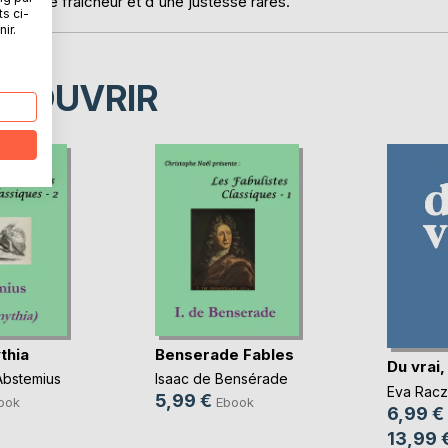
Gay d'une fraîcheur et d'une justesse rares.
ts ci-
ir.
ÉCOUVRIR
thia
Benserade Fables
Du vrai,
Abstemius
Isaac de Bensérade
Eva Racz
5,99 €
ook
Ebook
6,99 €
13,99 