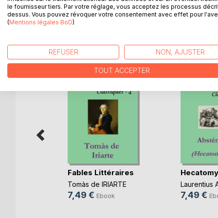
110 Fables inspirées par Esope, Pilpay, Iriarte, ou 
le fournisseur tiers. Par votre réglage, vous acceptez les processus décri
dessus. Vous pouvez révoquer votre consentement avec effet pour l'aven
(
Mentions légales BoD
)
D’AUTRES TITRES À D
REFUSER
NON, AJUSTER
TOUT ACCEPTER
Fables Littéraires
Hecatomy
e, le
Tomàs de IRIARTE
Laurentius 
7,49 €
7,49 €
Ebook
Eb
Ségur
k