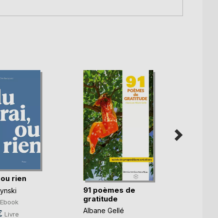
 ou rien
91 poèmes de
L'omb
ynski
gratitude
pens
Ebook
Albane Gellé
Lola De
€
Livre