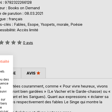
N : 9782322266128
teur : Books on Demand
 de parution : 08.03.2021
ue : français
s-clés : Fables, Esope, Ysopets, morale, Poésie
ssibilité: Accès limité
uation:
0
avis
tialité
web.
 PRESSE
AVIS
ou des
quence
ncore citées couramment, comme « Pour vivre heureux, vivons
s
aches seront bien gardées » (Le Vacher et le Garde-chasse) ou «
suivi
re, l'Enfant et les Sarigues). Quant aux expressions « éclairer sa
 sur
es sont tirées respectivement des fables Le Singe qui montre la
tiers
e.
ne
ng par