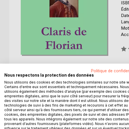
ISB
Édi
Date
Lang
Mot
Acce
Éval
0%
Politique de confiden
Nous respectons la protection des données
Nous utilisons des cookies et des technologies similaires sur notre site 
DESCRIPTION
AUTEUR(S)
CRITIQUES
Certains d'entre eux sont essentiels et techniquement nécessaires. Nous
utilisons également des méthodes d'analyse (par exemple des cookies 
empreintes digitales, ainsi que le suivi côté serveur) pour mesurer la fré
Les morales de certains de ses apologues sont e
des visites sur notre site et la manière dont il est utilisé. Nous utilisons de
cachés » (Le Grillon), « Chacun son métier, les v
technologies de suivi à des fins de marketing et recourons à cet effet au 
côté serveur ainsi qu'à des fournisseurs tiers, ce qui permet d'utiliser des
L'asile le plus sûr est le sein d'une mère » (La Mè
cookies, des empreintes digitales, des pixels de suivi et des adresses IP
lanterne » ou « rira bien qui rira le dernier », ell
tous les appareils. Nous intégrons également sur notre site des contenus 
lanterne magique et Les Deux Paysans et le Nuag
provenant d'autres fournisseurs (plateformes vidéo). Nous n'avons aucu
influence sur le traitement ultérieur des données et sur un éventuel tracki