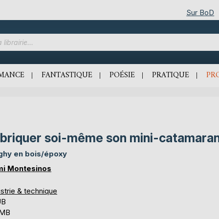
Sur BoD
MANCE
FANTASTIQUE
POÉSIE
PRATIQUE
PR
briquer soi-même son mini-catamara
ghy en bois/époxy
i Montesinos
strie & technique
UB
 MB