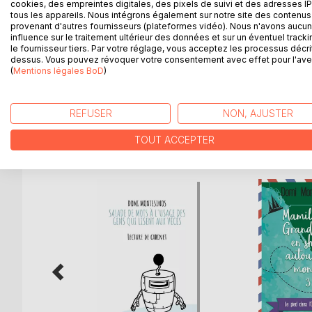
cookies, des empreintes digitales, des pixels de suivi et des adresses IP
Ce guide explique comment construire simplement 
tous les appareils. Nous intégrons également sur notre site des contenus 
comprend essentiellement des termes usuels comp
provenant d'autres fournisseurs (plateformes vidéo). Nous n'avons aucu
Il s'adresse, en priorité, à des bricoleurs avertis
influence sur le traitement ultérieur des données et sur un éventuel tracki
le fournisseur tiers. Par votre réglage, vous acceptez les processus décri
bonheur de l'avoir réalisé de leurs mains.
dessus. Vous pouvez révoquer votre consentement avec effet pour l'aven
Cette embarcation réunit toutes les qualités néc
(
Mentions légales BoD
)
dans des conditions de confort et de sécurité opt
REFUSER
NON, AJUSTER
D’AUTRES TITRES À D
TOUT ACCEPTER