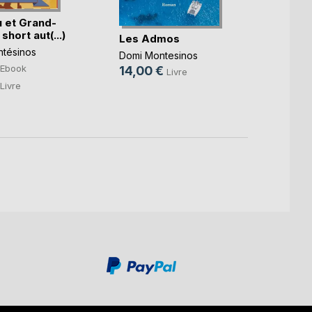
 et Grand-
short aut(...)
Les Admos
Toujo
vites
tésinos
Domi Montesinos
Fabric
Ebook
14,00 €
Livre
9,99
Livre
17,90