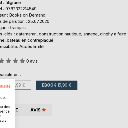
: filigrane
N : 9782322214549
teur : Books on Demand
 de parution : 25.07.2020
ue : français
-clés : catamaran, construction nautique, annexe, dinghy à faire 
e, bateau en contreplaqué
ssibilité: Accès limité
uation:
0
avis
onible en :
LIVRE
19,99 €
EBOOK
15,99 €
tialité
web.
ou des
 PRESSE
AVIS
quence
s
suivi