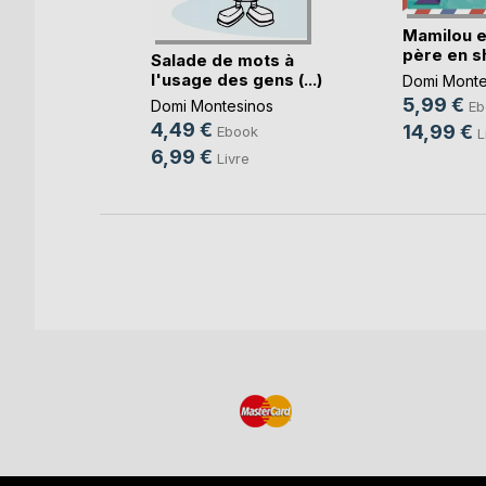
nir
Mamilou e
père en sho
Salade de mots à
ok
l'usage des gens (...)
Domi Monte
e
5,99 €
Domi Montesinos
Eb
4,49 €
14,99 €
Ebook
L
6,99 €
Livre