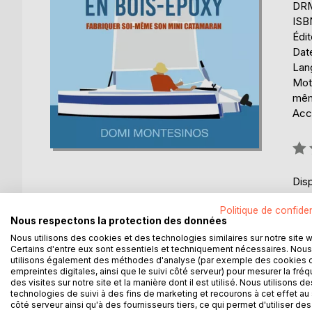
DRM 
ISB
Édi
Date
Lang
Mots
mêm
Acce
Éval
0%
Disp
Politique de confiden
Nous respectons la protection des données
Nous utilisons des cookies et des technologies similaires sur notre site 
Certains d'entre eux sont essentiels et techniquement nécessaires. Nous
utilisons également des méthodes d'analyse (par exemple des cookies 
DESCRIPTION
AUTEUR(S)
CRITIQUES
empreintes digitales, ainsi que le suivi côté serveur) pour mesurer la fré
des visites sur notre site et la manière dont il est utilisé. Nous utilisons de
technologies de suivi à des fins de marketing et recourons à cet effet au 
Plans et photos fournis en annexe.
côté serveur ainsi qu'à des fournisseurs tiers, ce qui permet d'utiliser des