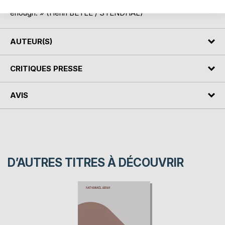
« For who knows how to understand, few words are
enough. » (Henri BEYLE / STENDHAL)
AUTEUR(S)
CRITIQUES PRESSE
AVIS
D’AUTRES TITRES À DÉCOUVRIR