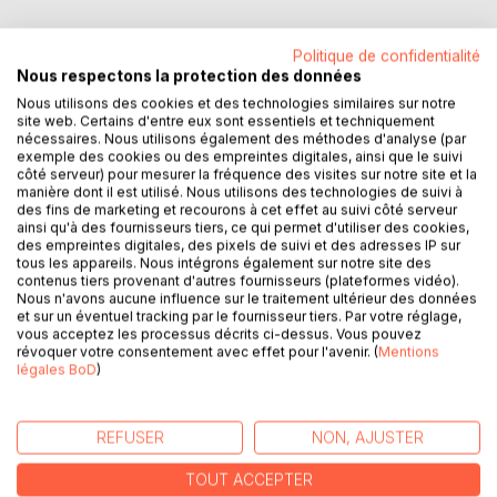
Politique de confidentialité
Nous respectons la protection des données
Nous utilisons des cookies et des technologies similaires sur notre
DESCRIPTION
site web. Certains d'entre eux sont essentiels et techniquement
nécessaires. Nous utilisons également des méthodes d'analyse (par
exemple des cookies ou des empreintes digitales, ainsi que le suivi
Who are these people we meet on the street and stare at
côté serveur) pour mesurer la fréquence des visites sur notre site et la
manière dont il est utilisé. Nous utilisons des technologies de suivi à
us all the time?
des fins de marketing et recourons à cet effet au suivi côté serveur
ainsi qu'à des fournisseurs tiers, ce qui permet d'utiliser des cookies,
From the angelic face of some to the one whose features
des empreintes digitales, des pixels de suivi et des adresses IP sur
tous les appareils. Nous intégrons également sur notre site des
are more marked for others, all convey an experience that
contenus tiers provenant d'autres fournisseurs (plateformes vidéo).
is only a repetition of the history of men and women whose
Nous n'avons aucune influence sur le traitement ultérieur des données
utopian, sometimes implacable character, punctually
et sur un éventuel tracking par le fournisseur tiers. Par votre réglage,
vous acceptez les processus décrits ci-dessus. Vous pouvez
contradicts the logic that should prevail over everything
révoquer votre consentement avec effet pour l'avenir. (
Mentions
else.
légales BoD
)
Value judgment ? Controversy ?
REFUSER
NON, AJUSTER
No ! Nothing like that in this book.
TOUT ACCEPTER