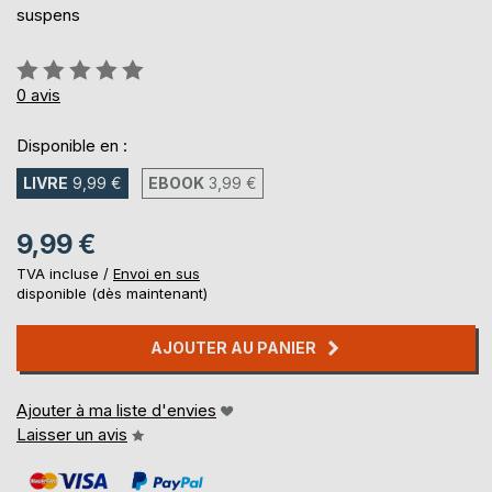
suspens
Évaluation:
0%
0
avis
Disponible en :
LIVRE
9,99 €
EBOOK
3,99 €
9,99 €
TVA incluse /
Envoi en sus
disponible (dès maintenant)
AJOUTER AU PANIER
Ajouter à ma liste d'envies
Laisser un avis