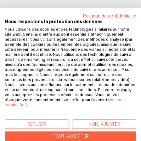
Politique de confidentialité
Nous respectons la protection des données
Nous utilisons des cookies et des technologies similaires sur notre
DESCRIPTION
site web. Certains d'entre eux sont essentiels et techniquement
nécessaires. Nous utilisons également des méthodes d'analyse (par
exemple des cookies ou des empreintes digitales, ainsi que le suivi
Qui sont ces gens que nous croisons dans la rue et qui
côté serveur) pour mesurer la fréquence des visites sur notre site et la
manière dont il est utilisé. Nous utilisons des technologies de suivi à
nous dévisagent à longueur de temps ?
des fins de marketing et recourons à cet effet au suivi côté serveur
ainsi qu'à des fournisseurs tiers, ce qui permet d'utiliser des cookies,
Du visage angélique des uns à celui dont les traits sont plus
des empreintes digitales, des pixels de suivi et des adresses IP sur
tous les appareils. Nous intégrons également sur notre site des
marqués des autres, tous véhiculent un vécu qui n'est que
contenus tiers provenant d'autres fournisseurs (plateformes vidéo).
la répétition de l'histoire des hommes et des femmes dont
Nous n'avons aucune influence sur le traitement ultérieur des données
le caractère utopique, parfois implacable, contredit
et sur un éventuel tracking par le fournisseur tiers. Par votre réglage,
vous acceptez les processus décrits ci-dessus. Vous pouvez
ponctuellement la logique et le bon sens qui devraient
révoquer votre consentement avec effet pour l'avenir. (
Mentions
prévaloir sur tout le reste.
légales BoD
)
Jugement de valeur ? Polémique ?
REFUSER
NON, AJUSTER
Non ! Rien de tel dans cet ouvrage.
TOUT ACCEPTER