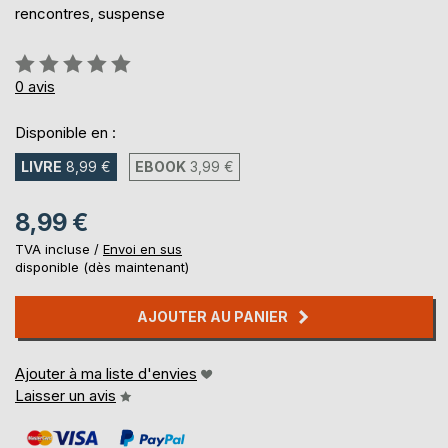
rencontres, suspense
Évaluation:
0%
0
avis
Disponible en :
LIVRE
8,99 €
EBOOK
3,99 €
8,99 €
TVA incluse /
Envoi en sus
disponible (dès maintenant)
AJOUTER AU PANIER
Ajouter à ma liste d'envies
Laisser un avis