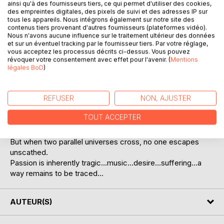
ainsi qu'à des fournisseurs tiers, ce qui permet d'utiliser des cookies,
des empreintes digitales, des pixels de suivi et des adresses IP sur
tous les appareils. Nous intégrons également sur notre site des
contenus tiers provenant d'autres fournisseurs (plateformes vidéo).
Nous n'avons aucune influence sur le traitement ultérieur des données
et sur un éventuel tracking par le fournisseur tiers. Par votre réglage,
DESCRIPTION
vous acceptez les processus décrits ci-dessus. Vous pouvez
révoquer votre consentement avec effet pour l'avenir. (
Mentions
légales BoD
)
Nelson, a young black man from the underprivileged
neighborhoods of Lisbon, is a producer of Kizomba, a
REFUSER
NON, AJUSTER
music woven by the influences of the former Portuguese
colonies.
TOUT ACCEPTER
Ana, young and white, a student and singer of Fado lives in
a completely different universe, another world.
But when two parallel universes cross, no one escapes
unscathed.
Passion is inherently tragic...music...desire...suffering...a
way remains to be traced...
AUTEUR(S)