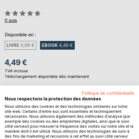
Évaluation:
0%
0
avis
Disponible en :
LIVRE
9,99 €
EBOOK
4,49 €
4,49 €
TVA incluse
Téléchargement disponible dès maintenant
Politique de confidentialité
AJOUTER AU PANIER
Nous respectons la protection des données
Nous utilisons des cookies et des technologies similaires sur notre
site web. Certains d'entre eux sont essentiels et techniquement
Ajouter à ma liste d'envies
nécessaires. Nous utilisons également des méthodes d'analyse (par
exemple des cookies ou des empreintes digitales, ainsi que le suivi
Laisser un avis
côté serveur) pour mesurer la fréquence des visites sur notre site et la
manière dont il est utilisé. Nous utilisons des technologies de suivi à
des fins de marketing et recourons à cet effet au suivi côté serveur