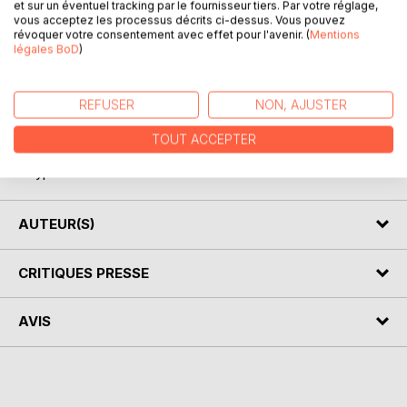
et sur un éventuel tracking par le fournisseur tiers. Par votre réglage,
vous acceptez les processus décrits ci-dessus. Vous pouvez
révoquer votre consentement avec effet pour l'avenir. (
Mentions
légales BoD
)
DESCRIPTION
REFUSER
NON, AJUSTER
TOUT ACCEPTER
Faire le mur, Le déclin de la division intercommunautaire
Chypriote.
AUTEUR(S)
CRITIQUES PRESSE
AVIS