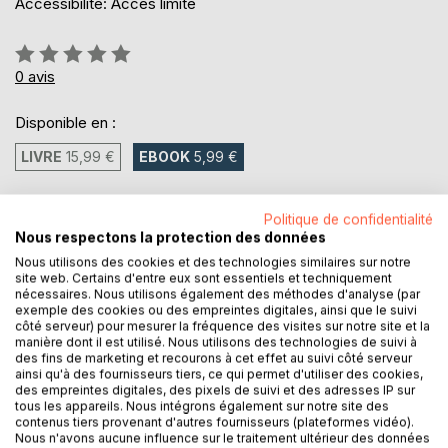
Accessibilité: Accès limité
Évaluation:
0%
0
avis
Disponible en :
LIVRE
15,99 €
EBOOK
5,99 €
5,99 €
Politique de confidentialité
Nous respectons la protection des données
TVA incluse
Téléchargement disponible dès maintenant
Nous utilisons des cookies et des technologies similaires sur notre
site web. Certains d'entre eux sont essentiels et techniquement
nécessaires. Nous utilisons également des méthodes d'analyse (par
exemple des cookies ou des empreintes digitales, ainsi que le suivi
AJOUTER AU PANIER
côté serveur) pour mesurer la fréquence des visites sur notre site et la
manière dont il est utilisé. Nous utilisons des technologies de suivi à
des fins de marketing et recourons à cet effet au suivi côté serveur
ainsi qu'à des fournisseurs tiers, ce qui permet d'utiliser des cookies,
Ajouter à ma liste d'envies
des empreintes digitales, des pixels de suivi et des adresses IP sur
Laisser un avis
tous les appareils. Nous intégrons également sur notre site des
contenus tiers provenant d'autres fournisseurs (plateformes vidéo).
Nous n'avons aucune influence sur le traitement ultérieur des données