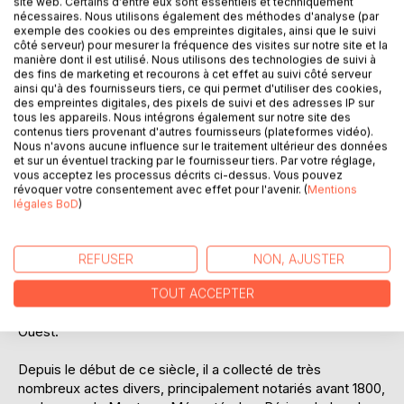
site web. Certains d'entre eux sont essentiels et techniquement
nécessaires. Nous utilisons également des méthodes d'analyse (par
Ajouter à ma liste d'envies
exemple des cookies ou des empreintes digitales, ainsi que le suivi
côté serveur) pour mesurer la fréquence des visites sur notre site et la
Laisser un avis
manière dont il est utilisé. Nous utilisons des technologies de suivi à
des fins de marketing et recourons à cet effet au suivi côté serveur
ainsi qu'à des fournisseurs tiers, ce qui permet d'utiliser des cookies,
des empreintes digitales, des pixels de suivi et des adresses IP sur
tous les appareils. Nous intégrons également sur notre site des
contenus tiers provenant d'autres fournisseurs (plateformes vidéo).
Nous n'avons aucune influence sur le traitement ultérieur des données
et sur un éventuel tracking par le fournisseur tiers. Par votre réglage,
vous acceptez les processus décrits ci-dessus. Vous pouvez
DESCRIPTION
révoquer votre consentement avec effet pour l'avenir. (
Mentions
légales BoD
)
Depuis près de 40 ans, l'auteur pratique la généalogie et a
mis depuis longtemps ses compétences dans la recherche
REFUSER
NON, AJUSTER
et l'analyse de textes anciens au service des autres
généalogistes. Son secteur de recherche se situe plutôt
TOUT ACCEPTER
dans la région Nord Pas-de-Calais mais aussi en Périgord
Ouest.
Depuis le début de ce siècle, il a collecté de très
nombreux actes divers, principalement notariés avant 1800,