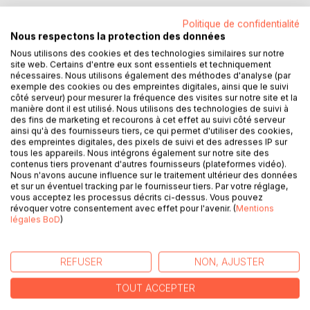
Politique de confidentialité
Nous respectons la protection des données
DESCRIPTION
Nous utilisons des cookies et des technologies similaires sur notre
site web. Certains d'entre eux sont essentiels et techniquement
nécessaires. Nous utilisons également des méthodes d'analyse (par
exemple des cookies ou des empreintes digitales, ainsi que le suivi
This book, Family Medicinal Plant Gardens East Africa,
côté serveur) pour mesurer la fréquence des visites sur notre site et la
reflects the collective knowledge of Ugandan traditional
manière dont il est utilisé. Nous utilisons des technologies de suivi à
healers, herbalists and farmers for quotidian ailments. It
des fins de marketing et recourons à cet effet au suivi côté serveur
ainsi qu'à des fournisseurs tiers, ce qui permet d'utiliser des cookies,
describes plants that can grow in your garden, how to
des empreintes digitales, des pixels de suivi et des adresses IP sur
produce medicine out of them and which ailments to cure
tous les appareils. Nous intégrons également sur notre site des
with these preparations. Most information is been gathered
contenus tiers provenant d'autres fournisseurs (plateformes vidéo).
during work sessions or direct interference with healers
Nous n'avons aucune influence sur le traitement ultérieur des données
et sur un éventuel tracking par le fournisseur tiers. Par votre réglage,
and farmers and crosschecked with other healers
vous acceptez les processus décrits ci-dessus. Vous pouvez
herbalists and medicinal literature. The plants described
révoquer votre consentement avec effet pour l'avenir. (
Mentions
grows all in Kenya, Uganda, Tanzania and the other
légales BoD
)
countries belonging to East Africa. This book is to be
consulted at every small accident or illness that occurs in
REFUSER
NON, AJUSTER
the family, or identify the disorder, make the choice of a
recipe and than collect from your garden the plants you
TOUT ACCEPTER
need to prepare a first aid treatment. Do not forget to
check with a medicinal practitioner when possible.