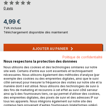
Évaluation:
0%
0
avis
4,99 €
TVA incluse
Téléchargement disponible dès maintenant
AJOUTER AU PANIER
Politique de confidentialité
Nous respectons la protection des données
Ajouter à ma liste d'envies
Laisser un avis
Nous utilisons des cookies et des technologies similaires sur notre
site web. Certains d'entre eux sont essentiels et techniquement
nécessaires. Nous utilisons également des méthodes d'analyse (par
exemple des cookies ou des empreintes digitales, ainsi que le suivi
côté serveur) pour mesurer la fréquence des visites sur notre site et la
manière dont il est utilisé. Nous utilisons des technologies de suivi à
des fins de marketing et recourons à cet effet au suivi côté serveur
ainsi qu'à des fournisseurs tiers, ce qui permet d'utiliser des cookies,
des empreintes digitales, des pixels de suivi et des adresses IP sur
tous les appareils. Nous intégrons également sur notre site des
DESCRIPTION
contenus tiers provenant d'autres fournisseurs (plateformes vidéo).