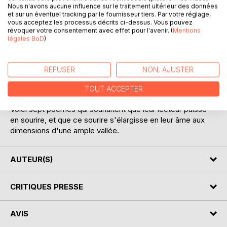
Nous n'avons aucune influence sur le traitement ultérieur des données
et sur un éventuel tracking par le fournisseur tiers. Par votre réglage,
vous acceptez les processus décrits ci-dessus. Vous pouvez
Dans ce cinquième numéro du feuilleton poétique de
révoquer votre consentement avec effet pour l'avenir. (
Mentions
l'année 2022, sept poèmes tentent de s'échapper du
légales BoD
)
registre habituel, voire sempiternel de la poésie, celui du
tragique ou du mélancolique.
REFUSER
NON, AJUSTER
Ici, la poésie s'amuse comme un enfant, au risque de
verser dans la parodie ou dans les bouts-rimés...
TOUT ACCEPTER
Voici sept poèmes qui souhaitent que leur lecteur puisse
en sourire, et que ce sourire s'élargisse en leur âme aux
dimensions d'une ample vallée.
AUTEUR(S)
CRITIQUES PRESSE
AVIS