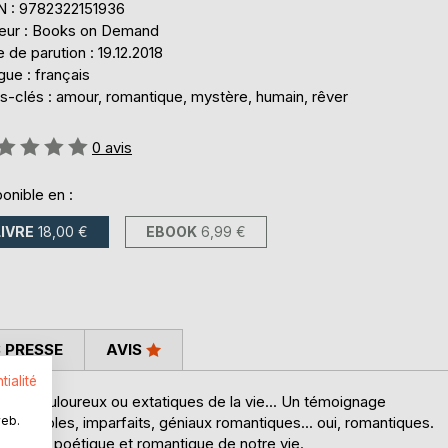
N : 9782322151936
teur : Books on Demand
 de parution : 19.12.2018
ue : français
s-clés : amour, romantique, mystère, humain, rêver
uation:
0
avis
onible en :
LIVRE
18,00 €
EBOOK
6,99 €
 PRESSE
AVIS
tialité
ts, douloureux ou extatiques de la vie... Un témoignage
web.
 sensibles, imparfaits, géniaux romantiques... oui, romantiques.
matique, poétique et romantique de notre vie.