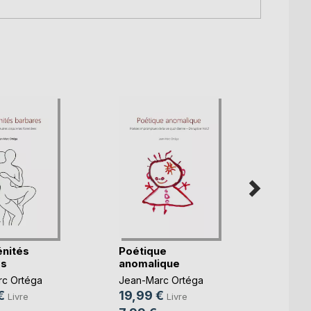
Poési
spont
Jean-
nités
Poétique
45,9
es
anomalique
17,99
c Ortéga
Jean-Marc Ortéga
€
19,99 €
Livre
Livre