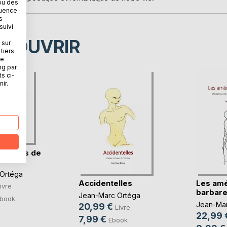
ou des
quence
s
suivi
ÉCOUVRIR
 sur
tiers
ne
ng par
ts ci-
ir.
raffées de
Ortéga
Accidentelles
Les amé
ivre
barbar
Jean-Marc Ortéga
book
Jean-Mar
20,99 €
Livre
22,99 
7,99 €
Ebook