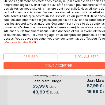
utilisons également des méthodes d'analyse (par exemple des cookies 
empreintes digitales, ainsi que le suivi côté serveur) pour mesurer la fré
des visites sur notre site et la manière dont il est utilisé. Nous utilisons de
technologies de suivi à des fins de marketing et recourons à cet effet au 
côté serveur ainsi qu'à des fournisseurs tiers, ce qui permet d'utiliser des
D’AUTRES TITRES À D
cookies, des empreintes digitales, des pixels de suivi et des adresses IP
tous les appareils. Nous intégrons également sur notre site des contenus 
provenant d'autres fournisseurs (plateformes vidéo). Nous n'avons aucu
influence sur le traitement ultérieur des données et sur un éventuel tracki
le fournisseur tiers. Par votre réglage, vous acceptez les processus décri
dessus. Vous pouvez révoquer votre consentement avec effet pour l'aven
(
Mentions légales BoD
)
REFUSER
NON, AJUSTER
TOUT ACCEPTER
Les contes
Poésies g
extravagants du
l'instinct
peintre(...)
Jean-Marc 
Jean-Marc Ortéga
57,99 €
55,99 €
L
Livre
ée du
19,99 €
43,99 €
E
Ebook
ier