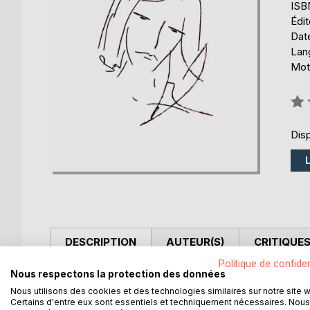
ISB
Édi
Date
Lang
Mot
Éval
0%
Disp
DESCRIPTION
AUTEUR(S)
CRITIQUES
Politique de confiden
Nous respectons la protection des données
Un voyage intime au coeur des soubresauts exaltan
Nous utilisons des cookies et des technologies similaires sur notre site 
personnel de ce qui fait de nous des êtres humains
Certains d'entre eux sont essentiels et techniquement nécessaires. Nous
Notre salut est dans la dimension onirique, fantas