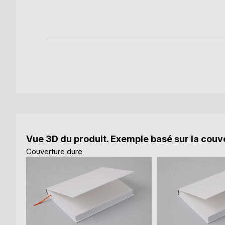
e
k
Vue 3D du produit. Exemple basé sur la couve
Couverture dure