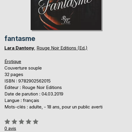
fantasme
Lara Dantony
,
Rouge Noir Editions (Ed.)
Érotique
Couverture souple
32 pages
ISBN : 9782902562015
Éditeur : Rouge Noir Editions
Date de parution : 04.03.2019
Langue : français
Mots-clés : adulte, - 18 ans, pour un public averti
Évaluation:
0%
0
avis