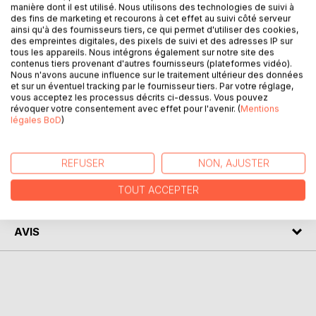
DESCRIPTION
manière dont il est utilisé. Nous utilisons des technologies de suivi à
des fins de marketing et recourons à cet effet au suivi côté serveur
ainsi qu'à des fournisseurs tiers, ce qui permet d'utiliser des cookies,
Quand elle l'accepte en ami sur un réseau social bien
des empreintes digitales, des pixels de suivi et des adresses IP sur
tous les appareils. Nous intégrons également sur notre site des
connu, elle est loin de se douter de la demande qu'elle lui
contenus tiers provenant d'autres fournisseurs (plateformes vidéo).
fera quelques mois plus tard.
Nous n'avons aucune influence sur le traitement ultérieur des données
et sur un éventuel tracking par le fournisseur tiers. Par votre réglage,
vous acceptez les processus décrits ci-dessus. Vous pouvez
Voici le récit d'un fantasme d'une soumise qui évolue dans
révoquer votre consentement avec effet pour l'avenir. (
Mentions
le monde BDSM depuis quelques années.
légales BoD
)
AUTEUR(S)
REFUSER
NON, AJUSTER
TOUT ACCEPTER
CRITIQUES PRESSE
AVIS