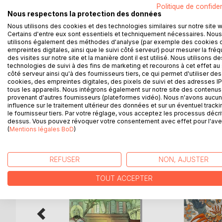
chercheurs de ce numéro confirment cette tendanc
Politique de confiden
Nous respectons la protection des données
et des articles explorant l'influence nordique sur 
Retrouvez également la suite de la BD de Guillau
Nous utilisons des cookies et des technologies similaires sur notre site 
Certains d'entre eux sont essentiels et techniquement nécessaires. Nous
utilisons également des méthodes d'analyse (par exemple des cookies 
Norse mythology has been a major source of inspira
empreintes digitales, ainsi que le suivi côté serveur) pour mesurer la fré
the scholars of this issue confirm this trend with 
des visites sur notre site et la manière dont il est utilisé. Nous utilisons de
technologies de suivi à des fins de marketing et recourons à cet effet au 
exploring the Norse influence on Tolkien, Robert
côté serveur ainsi qu'à des fournisseurs tiers, ce qui permet d'utiliser des
will also find the new chapter of Guillaume Labrud
cookies, des empreintes digitales, des pixels de suivi et des adresses IP
tous les appareils. Nous intégrons également sur notre site des contenus 
provenant d'autres fournisseurs (plateformes vidéo). Nous n'avons aucu
influence sur le traitement ultérieur des données et sur un éventuel tracki
le fournisseur tiers. Par votre réglage, vous acceptez les processus décri
D’AUTRES TITRES À D
dessus. Vous pouvez révoquer votre consentement avec effet pour l'aven
(
Mentions légales BoD
)
REFUSER
NON, AJUSTER
TOUT ACCEPTER