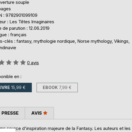
verture souple
 pages
N : 9782901099109
eur : Les Têtes Imaginaires
 de parution : 12.06.2019
ue : français
-clés : fantasy, mythologie nordique, Norse mythology, Vikings,
ndinavie
uation:
0
avis
onible en :
LIVRE
15,99 €
EBOOK
7,99 €
 PRESSE
AVIS
ne source d'inspiration majeure de la Fantasy. Les auteurs et les