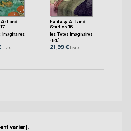
 Art and
Fantasy Art and
Fanta
 17
Studies 16
Studi
s Imaginaires
les Têtes Imaginaires
les Tê
(Ed.)
(Ed.)
€
21,99 €
19,9
Livre
Livre
ent varier).