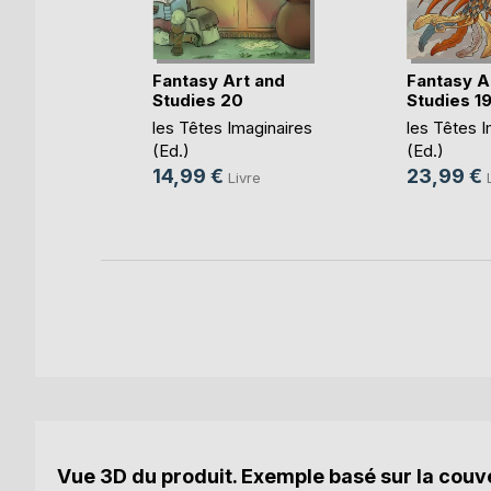
 and
Fantasy Art and
Fantasy A
Studies 20
Studies 1
ginaires
les Têtes Imaginaires
les Têtes I
(Ed.)
(Ed.)
14,99 €
23,99 €
e
Livre
k
Vue 3D du produit. Exemple basé sur la couve