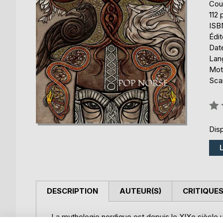
Cou
112
ISB
Édit
Date
Lang
Mots
Sca
Éval
0%
Disp
DESCRIPTION
AUTEUR(S)
CRITIQUES
La mythologie nordique est depuis le XIXe siècle u