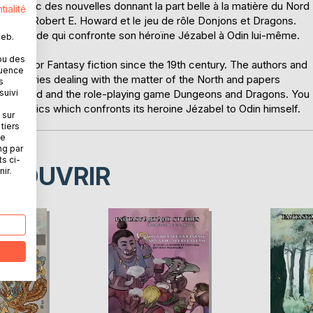
e avec des nouvelles donnant la part belle à la matière du Nord
tialité
Tolkien, Robert E. Howard et le jeu de rôle Donjons et Dragons.
me Labrude qui confronte son héroïne Jézabel à Odin lui-même.
web.
ou des
tion for Fantasy fiction since the 19th century. The authors and
quence
short stories dealing with the matter of the North and papers
s
suivi
 E. Howard and the role-playing game Dungeons and Dragons. You
e's comics which confronts its heroine Jézabel to Odin himself.
 sur
tiers
ne
ng par
ts ci-
ÉCOUVRIR
ir.