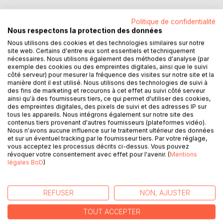
Politique de confidentialité
Nous respectons la protection des données
Nous utilisons des cookies et des technologies similaires sur notre
DESCRIPTION
site web. Certains d'entre eux sont essentiels et techniquement
nécessaires. Nous utilisons également des méthodes d'analyse (par
exemple des cookies ou des empreintes digitales, ainsi que le suivi
La légende arthurienne demeure l'une des principales
côté serveur) pour mesurer la fréquence des visites sur notre site et la
manière dont il est utilisé. Nous utilisons des technologies de suivi à
sources d'inspiration de la Fantasy, de T.H. White à la série
des fins de marketing et recourons à cet effet au suivi côté serveur
Merlin de la BBC, en passant par Marion Zimmer Bradley.
ainsi qu'à des fournisseurs tiers, ce qui permet d'utiliser des cookies,
Ce 7ème numéro de Fantasy Art and Studies met en
des empreintes digitales, des pixels de suivi et des adresses IP sur
évidence tout ce que la Fantasy doit à la matière
tous les appareils. Nous intégrons également sur notre site des
contenus tiers provenant d'autres fournisseurs (plateformes vidéo).
arthurienne et tout le potentiel créatif que les personnages,
Nous n'avons aucune influence sur le traitement ultérieur des données
motifs et thèmes du Moyen Âge possèdent encore
et sur un éventuel tracking par le fournisseur tiers. Par votre réglage,
aujourd'hui.
vous acceptez les processus décrits ci-dessus. Vous pouvez
révoquer votre consentement avec effet pour l'avenir. (
Mentions
légales BoD
)
The arthurian legend remains one of the main sources of
inspiration of Fantasy fiction, from T.H. White to the BBC
TV series Merlin, through Marion Zimmer Bradley.
REFUSER
NON, AJUSTER
This 7th issue of Fantasy Art and Studies highlights all that
Fantasy owes to the Matter of Britain and the creative
TOUT ACCEPTER
potential that characters and themes from the Middle Ages