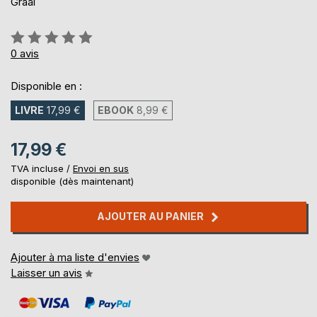
Graal
Évaluation:
0%
0
avis
Disponible en :
LIVRE
17,99 €
EBOOK
8,99 €
17,99 €
TVA incluse /
Envoi en sus
disponible (dès maintenant)
AJOUTER AU PANIER
Ajouter à ma liste d'envies
Laisser un avis