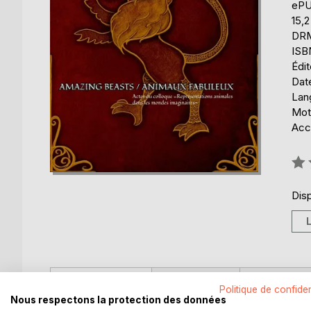
eP
15,
DRM 
ISB
Édit
Date
Lang
Mots
Acce
Éval
0%
Disp
DESCRIPTION
AUTEUR(S)
CRITIQUES
Politique de confiden
Nous respectons la protection des données