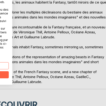
roces, les animaux habitent la Fantasy, tantôt miroirs de ce qu
web.
dicale.
ou des
 à explorer les multiples déclinaisons du bestiaire des animaux
quence
entations animales dans les mondes imaginaires" et des nouvelles
s
suivi
uet, figure incontournable de la Fantasy française, et un nouveau
 sur
strations de Véronique Thill, Antoine Pelloux, Océane Azeau,
tiers
ne
dragore Art et Guillaume Labrude.
ng par
ts ci-
ts, animals inhabit Fantasy, sometimes mirroring us, sometimes
ir.
ple variations of the representation of amazing beasts in Fantasy
sentations animales dans les mondes imaginaires" and short
or figure of the French Fantasy scene, and a new chapter of
éronique Thill, Antoine Pelloux, Océane Azeau, GaëlleC.,
rt and Guillaume Labrude.
ÉCOUVRIR