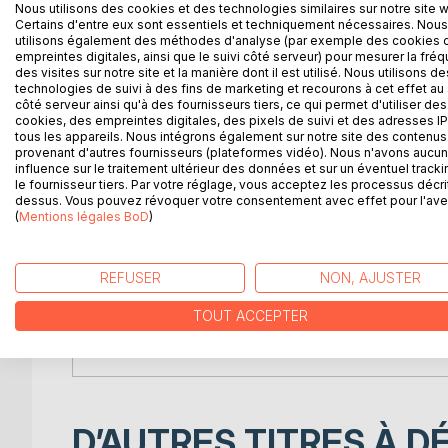
Compagnons des hommes, alliés, proies ou bêtes fé
Nous utilisons des cookies et des technologies similaires sur notre site 
Certains d'entre eux sont essentiels et techniquement nécessaires. Nous
nous sommes, tantôt incarnations d'une altérité ra
utilisons également des méthodes d'analyse (par exemple des cookies 
Le 9e numéro de Fantasy Art and Studies s'attache
empreintes digitales, ainsi que le suivi côté serveur) pour mesurer la fré
fabuleux, à travers les actes du colloque "Représ
des visites sur notre site et la manière dont il est utilisé. Nous utilisons de
technologies de suivi à des fins de marketing et recourons à cet effet au 
qui donnent la part belle aux créatures animales.
côté serveur ainsi qu'à des fournisseurs tiers, ce qui permet d'utiliser des
En bonus : une nouvelle signée de Charlotte Bousq
cookies, des empreintes digitales, des pixels de suivi et des adresses IP
chapitre de la BD de Guillaume Labrude. Et les illu
tous les appareils. Nous intégrons également sur notre site des contenus 
provenant d'autres fournisseurs (plateformes vidéo). Nous n'avons aucu
GaëlleC., Guillaume Sallah Thomas, Princesse Man
influence sur le traitement ultérieur des données et sur un éventuel tracki
le fournisseur tiers. Par votre réglage, vous acceptez les processus décri
Mankind's companions, allies, prey or savage beas
dessus. Vous pouvez révoquer votre consentement avec effet pour l'aven
(
Mentions légales BoD
)
embodying absolute otherness.
Fantasy Art and Studies issue 9 explores the multi
through the proceedings of the symposium "Repré
REFUSER
NON, AJUSTER
stories which prominently feature animals.
Bonus: a short story by Charlotte Bousquet, a maj
TOUT ACCEPTER
Guillaume Labrude's comics. And illustrations by V
Guillaume Sallah Thomas, Princesse Mandragore A
D’AUTRES TITRES À D