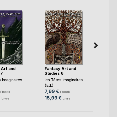
 Art and
Fantasy Art and
Fanta
 7
Studies 6
Studi
s Imaginaires
les Têtes Imaginaires
les Tê
(Ed.)
(Ed.)
7,99 €
5,99
Ebook
Ebook
€
15,99 €
11,99
Livre
Livre