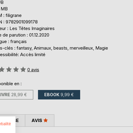
UB
2 MB
: filigrane
N : 9782901099178
eur : Les Têtes Imaginaires
 de parution : 01.12.2020
ue : français
-clés : fantasy, Animaux, beasts, merveilleux, Magie
ssibilité: Accès limité
uation:
0
avis
onible en :
LIVRE
28,99 €
EBOOK
9,99 €
 PRESSE
AVIS
tialité