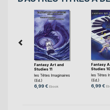
Fantasy A
 and
Fantasy Art and
Studies 1
Studies 11
les Têtes I
ginaires
les Têtes Imaginaires
(Ed.)
(Ed.)
6,99 €
6,99 €
Eb
e
Ebook