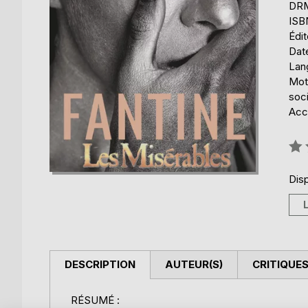
DRM 
ISB
Édi
Date
Lang
Mots
soci
Acce
Éval
0%
Disp
DESCRIPTION
AUTEUR(S)
CRITIQUES
RÉSUMÉ :