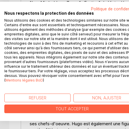
"Les Misérables - Tome 1 : Fantine" de Victor Hug
France du XIXe siècle, une époque marquée par le
Politique de confiden
Nous respectons la protection des données
figure de Jean Valjean, un ancien forçat qui tente
Nous utilisons des cookies et des technologies similaires sur notre site 
de travaux forcés pour avoir volé du pain. Sa renc
Certains d'entre eux sont essentiels et techniquement nécessaires. Nous
rédemption, est un moment clé qui influence son 
utilisons également des méthodes d'analyse (par exemple des cookies 
femme abandonnée par son amant et contrainte de
empreintes digitales, ainsi que le suivi côté serveur) pour mesurer la fré
fille, Cosette. Hugo dépeint avec une grande sensibi
des visites sur notre site et la manière dont il est utilisé. Nous utilisons de
technologies de suivi à des fins de marketing et recourons à cet effet au 
explorant des thèmes universels tels que la rédemp
côté serveur ainsi qu'à des fournisseurs tiers, ce qui permet d'utiliser des
personnages inoubliables et en scènes poignantes,
cookies, des empreintes digitales, des pixels de suivi et des adresses IP
un style narratif puissant et évocateur, Hugo parvien
tous les appareils. Nous intégrons également sur notre site des contenus 
provenant d'autres fournisseurs (plateformes vidéo). Nous n'avons aucu
humaine.
influence sur le traitement ultérieur des données et sur un éventuel tracki
le fournisseur tiers. Par votre réglage, vous acceptez les processus décri
L'AUTEUR :
dessus. Vous pouvez révoquer votre consentement avec effet pour l'aven
(
Mentions légales BoD
)
Victor Hugo, né le 26 février 1802 à Besançon, est 
Poète, dramaturge, romancier et homme politique
une diversité de genres et de thèmes. Hugo gra
REFUSER
NON, AJUSTER
politiques, ce qui influence fortement son écritu
"Les Misérables", témoignent de son souci de just
TOUT ACCEPTER
défenseur des droits de l'homme, il s'oppose à la p
Guernesey, suite à son opposition au Second Empire,
ses chefs-d'oeuvre. Hugo est également une figure