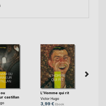
i
 ou
L'Homme qui rit
Quatr
r castillan
Victor Hugo
Victor
ugo
3,99 €
2,99
Ebook