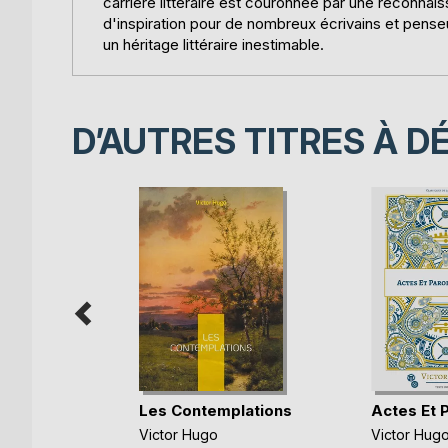
carrière littéraire est couronnée par une reconnais
d'inspiration pour de nombreux écrivains et penseurs
un héritage littéraire inestimable.
D’AUTRES TITRES À D
ad
Les Contemplations
Actes Et 
Victor Hugo
Victor Hug