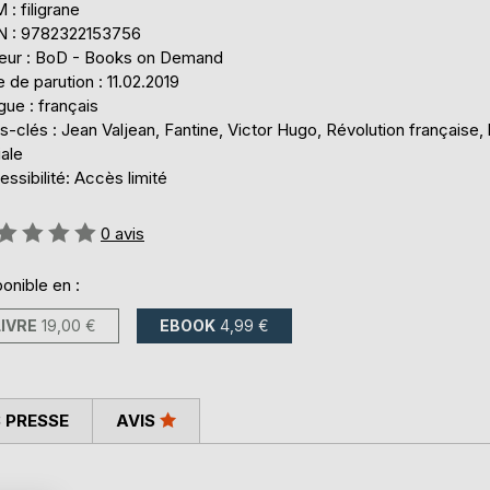
: filigrane
N : 9782322153756
teur : BoD - Books on Demand
 de parution : 11.02.2019
ue : français
-clés : Jean Valjean, Fantine, Victor Hugo, Révolution française, 
ale
ssibilité: Accès limité
uation:
0
avis
onible en :
LIVRE
19,00 €
EBOOK
4,99 €
 PRESSE
AVIS