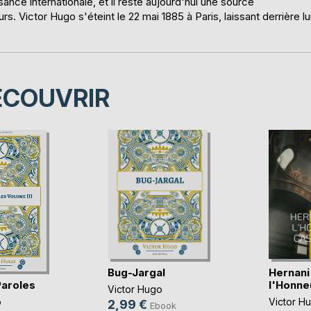
sance internationale, et il reste aujourd'hui une source
. Victor Hugo s'éteint le 22 mai 1885 à Paris, laissant derrière lu
ÉCOUVRIR
Bug-Jargal
Hernani
Paroles
l'Honneu
Victor Hugo
o
Victor H
2,99 €
Ebook