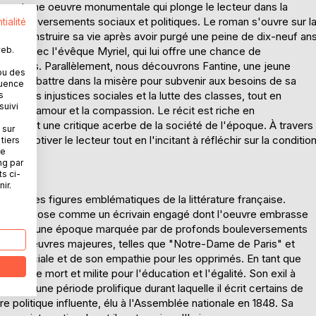
o est une oeuvre monumentale qui plonge le lecteur dans la
s bouleversements sociaux et politiques. Le roman s'ouvre sur l
tialité
 de reconstruire sa vie après avoir purgé une peine de dix-neuf an
web.
ontre avec l'évêque Myriel, qui lui offre une chance de
parcours. Parallèlement, nous découvrons Fantine, une jeune
ou des
 se débattre dans la misère pour subvenir aux besoins de sa
quence
lité les injustices sociales et la lutte des classes, tout en
s
suivi
tion, l'amour et la compassion. Le récit est riche en
 offrant une critique acerbe de la société de l'époque. À travers
 sur
t à captiver le lecteur tout en l'incitant à réfléchir sur la conditio
tiers
ne
ng par
ts ci-
ir.
l'une des figures emblématiques de la littérature française.
, il s'impose comme un écrivain engagé dont l'oeuvre embrasse
ndit dans une époque marquée par de profonds bouleversements
re. Ses oeuvres majeures, telles que "Notre-Dame de Paris" et
ice sociale et de son empathie pour les opprimés. En tant que
eine de mort et milite pour l'éducation et l'égalité. Son exil à
 est une période prolifique durant laquelle il écrit certains de
 politique influente, élu à l'Assemblée nationale en 1848. Sa