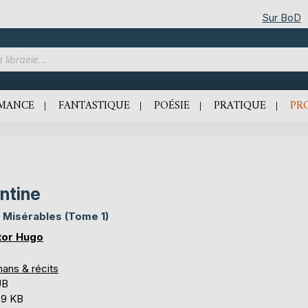
Sur BoD
MANCE
FANTASTIQUE
POÉSIE
PRATIQUE
PR
ntine
 Misérables (Tome 1)
tor Hugo
ans & récits
UB
,9 KB