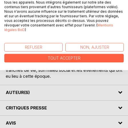
tous les appareils. Nous intégrons également sur notre site des
contenus tiers provenant d'autres fournisseurs (plateformes vidéo).
Nous n'avons aucune influence sur le traitement ultérieur des données
et sur un éventuel tracking par le fournisseur tiers. Par votre réglage,
vous acceptez les processus décrits ci-dessus. Vous pouvez
DESCRIPTION
révoquer votre consentement avec effet pour l'avenir. (
Mentions
légales BoD
)
Ce sont des souvenirs d'enfance et de jeunesse de
l'auteure. Elle fait revivre des personnages qui ont marqué
REFUSER
NON, AJUSTER
son existence : sa grand-mère, ses parents, différentes
personnes de son entourage. C'est aussi l'occasion pour
TOUT ACCEPTER
elle de peindre le cadre dans lequel se sont déroulées ces
tranches de vie, son milieu social et les événements qui ont
eu lieu à cette époque.
AUTEUR(S)
CRITIQUES PRESSE
AVIS