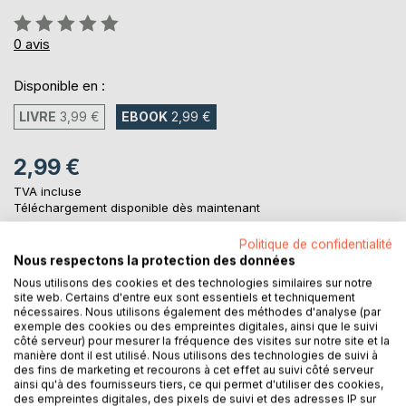
Évaluation:
0%
0
avis
Disponible en :
LIVRE
3,99 €
EBOOK
2,99 €
2,99 €
TVA incluse
Téléchargement disponible dès maintenant
Politique de confidentialité
Nous respectons la protection des données
AJOUTER AU PANIER
Nous utilisons des cookies et des technologies similaires sur notre
site web. Certains d'entre eux sont essentiels et techniquement
nécessaires. Nous utilisons également des méthodes d'analyse (par
Ajouter à ma liste d'envies
exemple des cookies ou des empreintes digitales, ainsi que le suivi
côté serveur) pour mesurer la fréquence des visites sur notre site et la
Laisser un avis
manière dont il est utilisé. Nous utilisons des technologies de suivi à
des fins de marketing et recourons à cet effet au suivi côté serveur
ainsi qu'à des fournisseurs tiers, ce qui permet d'utiliser des cookies,
des empreintes digitales, des pixels de suivi et des adresses IP sur