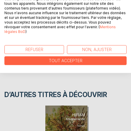
l’éloge de la femme muse du poète, qui souffle tendresse,
tous les appareils. Nous intégrons également sur notre site des
ivresse amour et parfume la vie….
contenus tiers provenant d'autres fournisseurs (plateformes vidéo).
Nous n'avons aucune influence sur le traitement ultérieur des données
et sur un éventuel tracking par le fournisseur tiers. Par votre réglage,
vous acceptez les processus décrits ci-dessus. Vous pouvez
AUTEUR(S)
révoquer votre consentement avec effet pour l'avenir. (
Mentions
légales BoD
)
CRITIQUES PRESSE
REFUSER
NON, AJUSTER
AVIS
TOUT ACCEPTER
D’AUTRES TITRES À DÉCOUVRIR