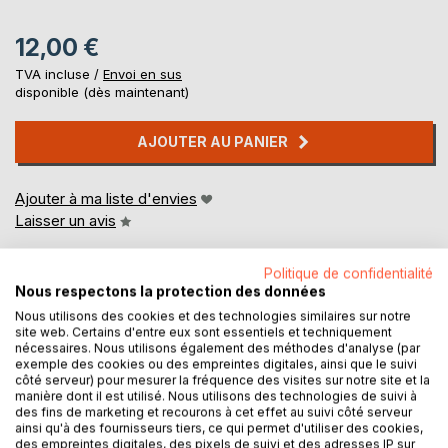
12,00 €
TVA incluse /
Envoi en sus
disponible (dès maintenant)
AJOUTER AU PANIER
Ajouter à ma liste d'envies
Laisser un avis
Politique de confidentialité
Nous respectons la protection des données
Nous utilisons des cookies et des technologies similaires sur notre
site web. Certains d'entre eux sont essentiels et techniquement
nécessaires. Nous utilisons également des méthodes d'analyse (par
exemple des cookies ou des empreintes digitales, ainsi que le suivi
DESCRIPTION
côté serveur) pour mesurer la fréquence des visites sur notre site et la
manière dont il est utilisé. Nous utilisons des technologies de suivi à
des fins de marketing et recourons à cet effet au suivi côté serveur
ainsi qu'à des fournisseurs tiers, ce qui permet d'utiliser des cookies,
Au huitième recueil, Hiram, en frémissant d’envie, fait
des empreintes digitales, des pixels de suivi et des adresses IP sur