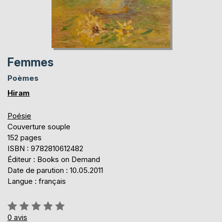
Femmes
Poèmes
Hiram
Poésie
Couverture souple
152 pages
ISBN : 9782810612482
Éditeur : Books on Demand
Date de parution : 10.05.2011
Langue : français
Évaluation:
0%
0
avis