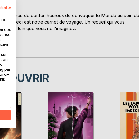
tialité
, mais libres de conter, heureux de convoquer le Monde au sein d
web.
aut, et ceci est notre carnet de voyage. Un recueil qui vous
ou plus loin que vous ne l'imaginez.
ou des
assent.
quence
s
suivi
 sur
tiers
ne
ng par
ÉCOUVRIR
ts ci-
ir.