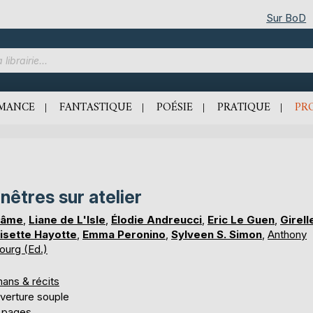
Sur BoD
MANCE
FANTASTIQUE
POÉSIE
PRATIQUE
PR
nêtres sur atelier
nâme
,
Liane de L'Isle
,
Élodie Andreucci
,
Eric Le Guen
,
Girell
isette Hayotte
,
Emma Peronino
,
Sylveen S. Simon
,
Anthony
ourg (Ed.)
ans & récits
verture souple
 pages