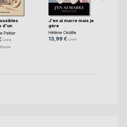
ossibles
J'en ai marre mais je
Qu'as-
 d'un
gère
lumiè
.)
Hélène Cédille
Sophie
 Peltier
13,99 €
15,0
€
Livre
Livre
4,99
Ebook