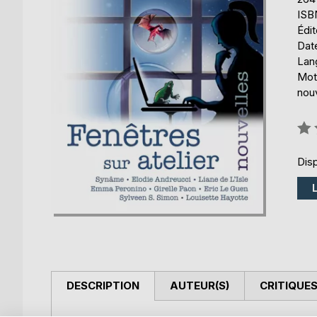
ISB
Édi
Date
Lang
Mots
nou
Éval
0%
Disp
DESCRIPTION
AUTEUR(S)
CRITIQUES