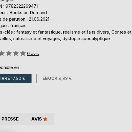
N : 9782322269471
teur : Books on Demand
 de parution : 21.06.2021
ue : français
-clés : fantasy et fantastique, réalisme et faits divers, Contes et
velles, naturalisme et voyages, dystopie apocalyptique
uation:
0
avis
onible en :
LIVRE
17,90 €
EBOOK
9,99 €
 PRESSE
AVIS