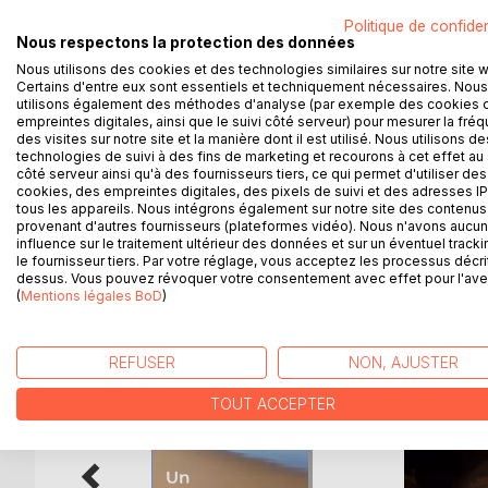
RÊVER.
Politique de confiden
Nous respectons la protection des données
Non pas tout seul, mais à huit ; non pas enfermés
Nous utilisons des cookies et des technologies similaires sur notre site 
nos demeures. Nous avons voulu aller loin, voler h
Certains d'entre eux sont essentiels et techniquement nécessaires. Nous
emmènera là où vous le désirez : devant votre nez 
utilisons également des méthodes d'analyse (par exemple des cookies 
Réel, fantasque, vécu... tous se mêlent et s'embr
empreintes digitales, ainsi que le suivi côté serveur) pour mesurer la fré
des visites sur notre site et la manière dont il est utilisé. Nous utilisons de
Pour que l'espoir respire.
technologies de suivi à des fins de marketing et recourons à cet effet au 
Pour que s'ouvre la fenêtre.
côté serveur ainsi qu'à des fournisseurs tiers, ce qui permet d'utiliser des
cookies, des empreintes digitales, des pixels de suivi et des adresses IP
tous les appareils. Nous intégrons également sur notre site des contenus 
provenant d'autres fournisseurs (plateformes vidéo). Nous n'avons aucu
influence sur le traitement ultérieur des données et sur un éventuel tracki
D’AUTRES TITRES À D
le fournisseur tiers. Par votre réglage, vous acceptez les processus décri
dessus. Vous pouvez révoquer votre consentement avec effet pour l'aven
(
Mentions légales BoD
)
REFUSER
NON, AJUSTER
TOUT ACCEPTER