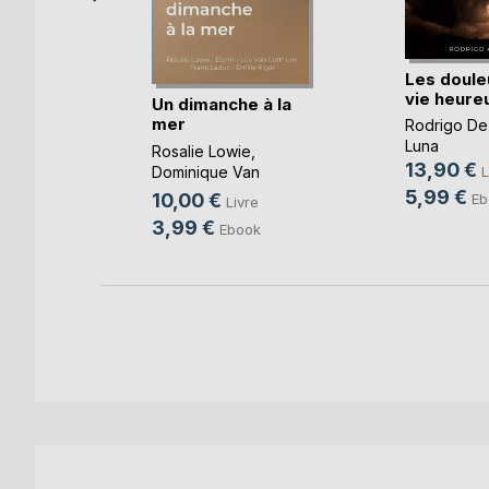
Les doule
vie heure
Un dimanche à la
mer
Rodrigo De
-Taty
Luna
Rosalie Lowie
,
13,90 €
Dominique Van
L
k
Cotthem
, ...
5,99 €
10,00 €
Eb
Livre
3,99 €
Ebook