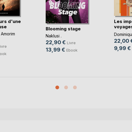
urs d'une
Les imp
use
voyages
Blooming stage
imbéc(..
 Amorim
Dominique
Naklusi .
22,00 
22,90 €
Livre
ivre
9,99 €
13,99 €
Ebook
ook