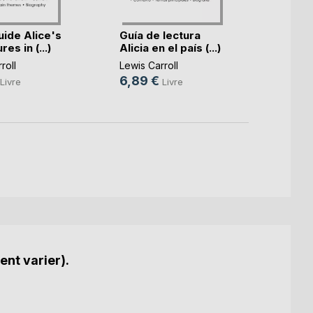
uide Alice's
Guía de lectura
Sched
es in (...)
Alicia en el país (...)
nel Pa
roll
Lewis Carroll
Lewis C
6,89 €
6,89
Livre
Livre
ent varier).