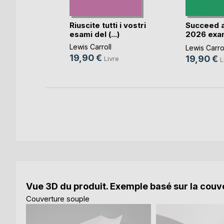
inis ce
(...)
Riuscite tutti i vostri
Succeed a
esami del (...)
2026 exa
Analy(...)
Lewis Carroll
e
Lewis Carro
19,90 €
19,90 €
Livre
L
Vue 3D du produit. Exemple basé sur la couve
Couverture souple