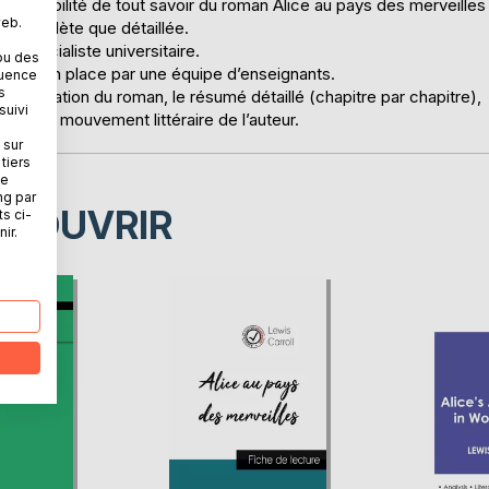
a possibilité de tout savoir du roman Alice au pays des merveilles
web.
si complète que détaillée.
un spécialiste universitaire.
ou des
é mise en place par une équipe d’enseignants.
quence
s
 présentation du roman, le résumé détaillé (chapitre par chapitre),
suivi
tude du mouvement littéraire de l’auteur.
 sur
tiers
ne
ng par
ÉCOUVRIR
ts ci-
ir.