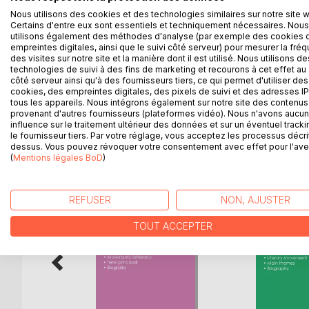
La collection « Connaître une œuvre » vous offre l
Nous utilisons des cookies et des technologies similaires sur notre site 
de Lewis Carroll, grâce à une fiche de lecture aus
Certains d'entre eux sont essentiels et techniquement nécessaires. Nous
La rédaction, claire et accessible, a été confiée à 
utilisons également des méthodes d'analyse (par exemple des cookies 
Cette fiche de lecture répond à une charte qualit
empreintes digitales, ainsi que le suivi côté serveur) pour mesurer la fré
des visites sur notre site et la manière dont il est utilisé. Nous utilisons de
Ce livre contient la biographie de Lewis Carroll, la
technologies de suivi à des fins de marketing et recourons à cet effet au 
les raisons du succès, les thèmes principaux et l’é
côté serveur ainsi qu'à des fournisseurs tiers, ce qui permet d'utiliser des
cookies, des empreintes digitales, des pixels de suivi et des adresses IP
tous les appareils. Nous intégrons également sur notre site des contenus 
provenant d'autres fournisseurs (plateformes vidéo). Nous n'avons aucu
influence sur le traitement ultérieur des données et sur un éventuel tracki
D’AUTRES TITRES À D
le fournisseur tiers. Par votre réglage, vous acceptez les processus décri
dessus. Vous pouvez révoquer votre consentement avec effet pour l'aven
(
Mentions légales BoD
)
REFUSER
NON, AJUSTER
TOUT ACCEPTER