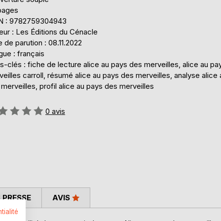
pages
N : 9782759304943
eur : Les Éditions du Cénacle
 de parution : 08.11.2022
ue : français
-clés : fiche de lecture alice au pays des merveilles, alice au p
eilles carroll, résumé alice au pays des merveilles, analyse alice
merveilles, profil alice au pays des merveilles
uation:
0
avis
 PRESSE
AVIS
tialité