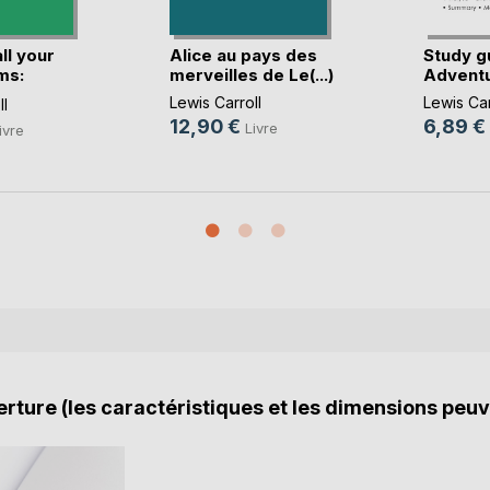
ll your
Alice au pays des
Study g
ms:
merveilles de Le(...)
Adventur
Lewis Carroll
Lewis Car
ll
12,90 €
6,89 €
Livre
ivre
rture (les caractéristiques et les dimensions peuv