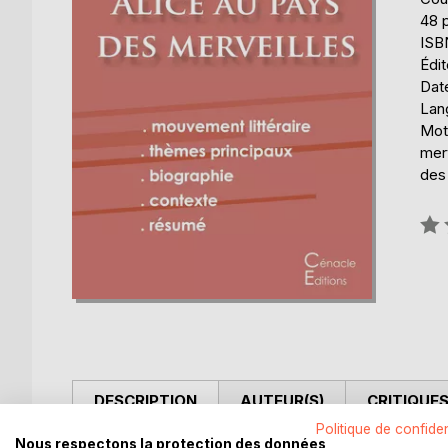
48 
ISB
Édit
Date
Lang
Mots
merv
des 
Éval
0%
DESCRIPTION
AUTEUR(S)
CRITIQUES
Politique de confiden
Nous respectons la protection des données