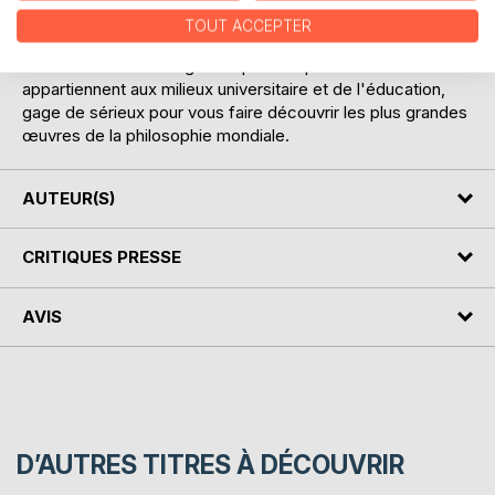
d'analyses d'œuvres littéraires et philosophiques. Celles-ci
TOUT ACCEPTER
ont été conçues pour guider les lecteurs et rendre
accessible des ouvrages de premier plan. Nos auteurs
appartiennent aux milieux universitaire et de l'éducation,
gage de sérieux pour vous faire découvrir les plus grandes
œuvres de la philosophie mondiale.
AUTEUR(S)
CRITIQUES PRESSE
AVIS
D’AUTRES TITRES À DÉCOUVRIR