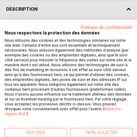
DESCRIPTION
Décryptez l'Apologie de Socrate avec l'analyse de Paideia
Politique de confidentialité
éducation !
Nous respectons la protection des données
Nous utilisons des cookies et des technologies similaires sur notre
site web. Certains d'entre eux sont essentiels et techniquement
Que faut-il retenir du livre de Platon ? Retrouvez tout ce
nécessaires. Nous utilisons également des méthodes d'analyse (par
que vous devez savoir de ce chef-d'œuvre de la
exemple des cookies ou des empreintes digitales, ainsi que le suivi
philosophie antique dans une analyse de référence pour
côté serveur) pour mesurer la fréquence des visites sur notre site et la
comprendre rapidement le sens de l'œuvre. Rédigée de
manière dont il est utilisé. Nous utilisons des technologies de suivi à
des fins de marketing et recourons à cet effet au suivi côté serveur
manière claire et accessible par un enseignant, cette fiche
ainsi qu'à des fournisseurs tiers, ce qui permet d'utiliser des cookies,
de lecture propose notamment un résumé, une étude des
des empreintes digitales, des pixels de suivi et des adresses IP sur
thèmes principaux, des clés de lecture et des pistes de
tous les appareils. Nous intégrons également sur notre site des
contenus tiers provenant d'autres fournisseurs (plateformes vidéo).
réflexion.
Nous n'avons aucune influence sur le traitement ultérieur des données
et sur un éventuel tracking par le fournisseur tiers. Par votre réglage,
Une analyse philosophique complète et détaillée pour
vous acceptez les processus décrits ci-dessus. Vous pouvez
révoquer votre consentement avec effet pour l'avenir. (
Mentions
mieux lire et comprendre le livre !
légales BoD
)
Paideia éducation en deux mots : Plébiscité aussi bien par
les passionnés de philosophie que par les lycéens, Paideia
REFUSER
NON, AJUSTER
éducation est considéré comme une référence en matière