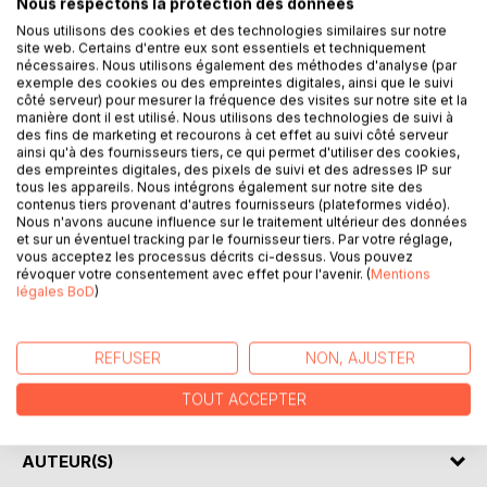
Nous respectons la protection des données
Nous utilisons des cookies et des technologies similaires sur notre
DESCRIPTION
site web. Certains d'entre eux sont essentiels et techniquement
nécessaires. Nous utilisons également des méthodes d'analyse (par
exemple des cookies ou des empreintes digitales, ainsi que le suivi
côté serveur) pour mesurer la fréquence des visites sur notre site et la
La collection « Connaître une œuvre » vous offre la
manière dont il est utilisé. Nous utilisons des technologies de suivi à
possibilité de tout savoir de Britannicus de Jean Racine
des fins de marketing et recourons à cet effet au suivi côté serveur
grâce à une fiche de lecture aussi complète que détaillée.
ainsi qu'à des fournisseurs tiers, ce qui permet d'utiliser des cookies,
des empreintes digitales, des pixels de suivi et des adresses IP sur
tous les appareils. Nous intégrons également sur notre site des
La rédaction, claire et accessible, a été confiée à un
contenus tiers provenant d'autres fournisseurs (plateformes vidéo).
spécialiste universitaire.
Nous n'avons aucune influence sur le traitement ultérieur des données
et sur un éventuel tracking par le fournisseur tiers. Par votre réglage,
vous acceptez les processus décrits ci-dessus. Vous pouvez
Cette fiche de lecture répond à une charte qualité mise en
révoquer votre consentement avec effet pour l'avenir. (
Mentions
place par une équipe d’enseignants.
légales BoD
)
Ce livre contient la biographie de Jean Racine, la
présentation de la pièce, le résumé détaillé (scène par
REFUSER
NON, AJUSTER
scène), les raisons du succès, les thèmes principaux et
l’étude du mouvement littéraire de l’auteur.
TOUT ACCEPTER
AUTEUR(S)