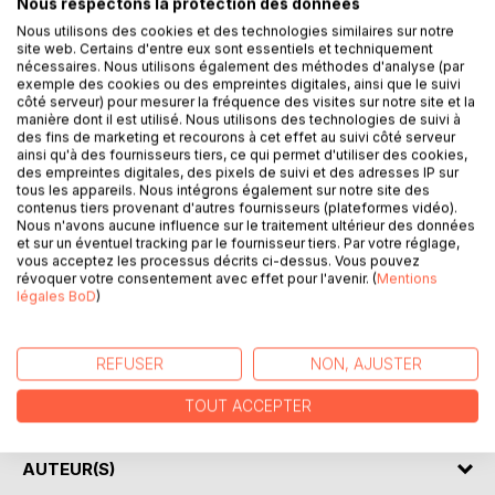
Nous respectons la protection des données
Nous utilisons des cookies et des technologies similaires sur notre
DESCRIPTION
site web. Certains d'entre eux sont essentiels et techniquement
nécessaires. Nous utilisons également des méthodes d'analyse (par
exemple des cookies ou des empreintes digitales, ainsi que le suivi
côté serveur) pour mesurer la fréquence des visites sur notre site et la
La collection « Connaître une oeuvre » vous offre la
manière dont il est utilisé. Nous utilisons des technologies de suivi à
possibilité de tout savoir de Chien blanc de Romain Gary,
des fins de marketing et recourons à cet effet au suivi côté serveur
grâce à une fiche de lecture aussi complète que détaillée.
ainsi qu'à des fournisseurs tiers, ce qui permet d'utiliser des cookies,
des empreintes digitales, des pixels de suivi et des adresses IP sur
tous les appareils. Nous intégrons également sur notre site des
La rédaction, claire et accessible, a été confiée à un
contenus tiers provenant d'autres fournisseurs (plateformes vidéo).
spécialiste universitaire.
Nous n'avons aucune influence sur le traitement ultérieur des données
et sur un éventuel tracking par le fournisseur tiers. Par votre réglage,
vous acceptez les processus décrits ci-dessus. Vous pouvez
Cette fiche de lecture répond à une charte qualité mise en
révoquer votre consentement avec effet pour l'avenir. (
Mentions
place par une équipe d’enseignants.
légales BoD
)
Ce livre contient la biographie de Romain Gary, la
présentation du roman, le résumé détaillé (chapitre par
REFUSER
NON, AJUSTER
chapitre), les raisons du succès, les thèmes principaux et
l’étude du mouvement littéraire de l’auteur.
TOUT ACCEPTER
AUTEUR(S)