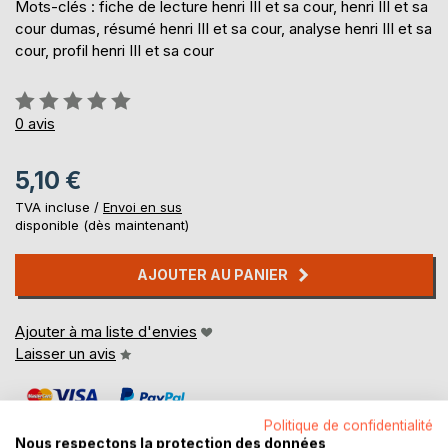
Mots-clés : fiche de lecture henri III et sa cour, henri III et sa
cour dumas, résumé henri III et sa cour, analyse henri III et sa
cour, profil henri III et sa cour
Évaluation:
0%
0
avis
5,10 €
TVA incluse /
Envoi en sus
disponible (dès maintenant)
AJOUTER AU PANIER
Ajouter à ma liste d'envies
Laisser un avis
Politique de confidentialité
Nous respectons la protection des données