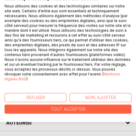
Nous utilisons des cookies et des technologies similaires sur notre
site web. Certains d'entre eux sont essentiels et techniquement
nécessaires. Nous utilisons également des méthodes d'analyse (par
DESCRIPTION
exemple des cookies ou des empreintes digitales, ainsi que le suivi
côté serveur) pour mesurer la fréquence des visites sur notre site et la
manière dont il est utilisé. Nous utilisons des technologies de suivi à
La collection « Connaître une œuvre » vous offre la
des fins de marketing et recourons à cet effet au suivi côté serveur
ainsi qu'à des fournisseurs tiers, ce qui permet d'utiliser des cookies,
possibilité de tout savoir de la pièce Henri III et sa cour de
des empreintes digitales, des pixels de suivi et des adresses IP sur
Alexandre Dumas, grâce à une fiche de lecture aussi
tous les appareils. Nous intégrons également sur notre site des
complète que détaillée.
contenus tiers provenant d'autres fournisseurs (plateformes vidéo).
Nous n'avons aucune influence sur le traitement ultérieur des données
La rédaction, claire et accessible, a été confiée à un
et sur un éventuel tracking par le fournisseur tiers. Par votre réglage,
spécialiste universitaire.
vous acceptez les processus décrits ci-dessus. Vous pouvez
Cette fiche de lecture répond à une charte qualité mise en
révoquer votre consentement avec effet pour l'avenir. (
Mentions
légales BoD
)
place par une équipe d’enseignants.
Ce livre contient la biographie de Alexandre Dumas, la
présentation de la pièce de théâtre, le résumé détaillé
REFUSER
NON, AJUSTER
(scène par scène), les raisons du succès, les thèmes
principaux et l’étude du mouvement littéraire de l’auteur.
TOUT ACCEPTER
AUTEUR(S)